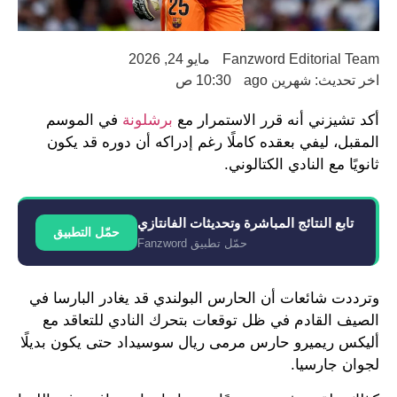
Fanzword Editorial Team
مايو 24, 2026
اخر تحديث: شهرين ago
10:30 ص
أكد تشيزني أنه قرر الاستمرار مع
برشلونة
في الموسم
المقبل، ليفي بعقده كاملًا رغم إدراكه أن دوره قد يكون
ثانويًا مع النادي الكتالوني.
تابع النتائج المباشرة وتحديثات الفانتازي
حمّل التطبيق
حمّل تطبيق Fanzword
وترددت شائعات أن الحارس البولندي قد يغادر البارسا في
الصيف القادم في ظل توقعات بتحرك النادي للتعاقد مع
أليكس ريميرو حارس مرمى ريال سوسيداد حتى يكون بديلًا
لجوان جارسيا.