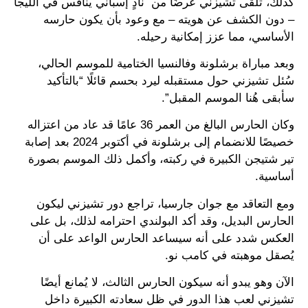
كذلك، تلقى تشيزني عرضًا من نادٍ إسباني ينافس في الليجا
– دون الكشف عن هويته – مع وعود بأن يكون حارسه
الأساسي، مما عزز إمكانية رحيله.
وبعد مباراة برشلونة وفالنسيا الختامية للموسم الحالي،
سُئل تشيزني حول مستقبله ليرد بحسم قائلًا “بالتأكيد
سأبقى هُنا الموسم المقبل”.
وكان الحارس البالغ من العمر 36 عامًا قد عاد من اعتزاله
خصيصًا للانضمام إلى برشلونة في أكتوبر 2024 بعد إصابة
تير شتيجن الكبيرة في ركبته، وأكمل ذلك الموسم بصورة
أساسية.
ومع التعاقد مع جوان جارسيا، تراجع دور تشيزني ليكون
الحارس البديل، وقد أكد البولندي احترامه لذلك، بل على
العكس شدد على أنه سيساعد الحارس الواعد على أن
يُصقل موهبته في كامب نو.
الآن وهو يبدو أنه سيكون الحارس الثالث، لا يُمانع أيضًا
تشيزني لعب هذا الدور في ظل سعادته الكبيرة داخل