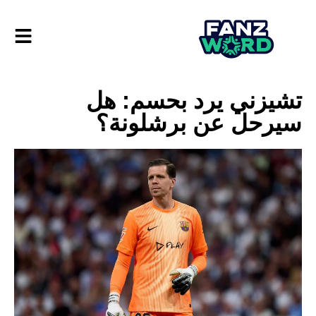
تشيزني يرد بحسم: هل
سيرحل عن برشلونة؟