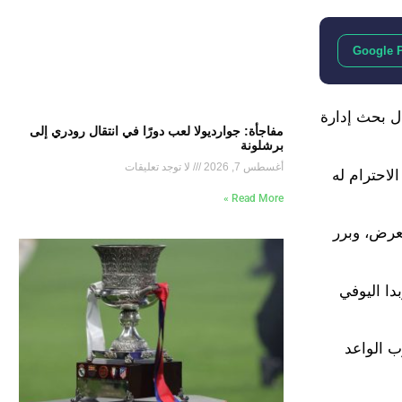
Google 
الي يوم الأحد، ولا يزال بحث إدارة
مفاجأة: جوارديولا لعب دورًا في انتقال رودري إلى
برشلونة
أغسطس 7, 2026
لا توجد تعليقات
لاحترام له
Read More »
عرض، وبرر
دا اليوفي
ب الواعد