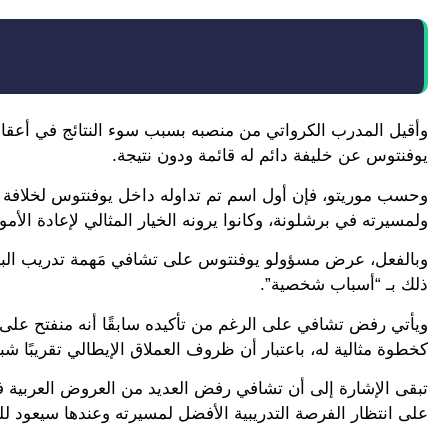
يوفنتوس عن خليفة دائم له قائمة ودون نتيجة.
وحسب موريتو، فإن أول اسم تم تداوله داخل يوفنتوس لخلافة تو
ولمسيرته في برشلونة، وكانوا يرونه الخيار المثالي لإعادة الأمو
وبالفعل، عرض مسؤولو يوفنتوس على تشافي مَهمة تدريب البي
ذلك بـ “أسباب شخصية”.
ويأتي رفض تشافي على الرغم من تأكيده سابقًا أنه منفتح على
كخطوة مثالية له، باعتبار أن ظروف العملاق الإيطالي تقريبًا شبيهة 
تبقى الإشارة إلى أن تشافي رفض العديد من العروض العربية في
على انتظار الفرصة التدريبية الأفضل لمسيرته وعندها سيعود للم