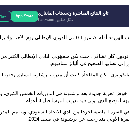
تابع النتائج المباشرة وتحديثات الفانتازي
App Store
Play
حمّل تطبيق Fanzword
وأقيل المدرب الكرواتي من منصبه بسبب سوء النتائج في أعقاب الهزيمة أمام لاتسيو 1-0 في الدوري الإيط
دور، كان تشافي، حيث يكن مسؤولي النادي الإيطالي الكثير من ا
ر إلى نصابها الصحيح في أليانز ستاديوم.
انكونيري، لكن المفاجأة كانت أن مدرب برشلونة السابق رفض ال
 خوض تجربة جديدة بعد برشلونة في الدوريات الخمس الكبرى، وب
للوضع الذي تولى فيه تدريب البرسا قبل 4 أعوام.
 الفترة الماضية آخرها من نادي الاتحاد السعودي، ويصمم المدر
رة الأولى منذ رحيله عن برشلونة في صيف 2024.