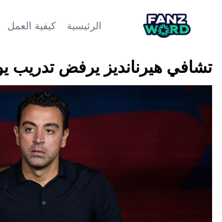
الرئيسية
كيفية العمل
تشافي هيرنانديز يرفض تدريب ي