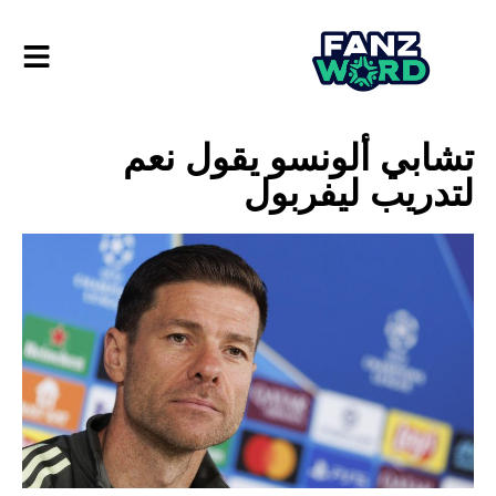
تشابي ألونسو يقول نعم
لتدريب ليفربول