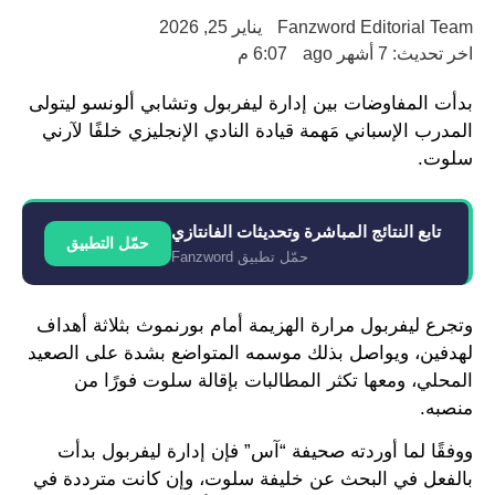
Fanzword Editorial Team
يناير 25, 2026
اخر تحديث: 7 أشهر ago
6:07 م
بدأت المفاوضات بين إدارة ليفربول وتشابي ألونسو ليتولى
المدرب الإسباني مَهمة قيادة النادي الإنجليزي خلفًا لآرني
سلوت.
تابع النتائج المباشرة وتحديثات الفانتازي
حمّل التطبيق
حمّل تطبيق Fanzword
وتجرع ليفربول مرارة الهزيمة أمام بورنموث بثلاثة أهداف
لهدفين، ويواصل بذلك موسمه المتواضع بشدة على الصعيد
المحلي، ومعها تكثر المطالبات بإقالة سلوت فورًا من
منصبه.
ووفقًا لما أوردته صحيفة “آس” فإن إدارة ليفربول بدأت
بالفعل في البحث عن خليفة سلوت، وإن كانت مترددة في