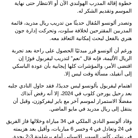
خطوة إقالة المدرب الهولندي الآن أو الانتظار حتى نهاية
الموسم وتقديم الشكر له.
وتصدر ألونسو المُقال حديثًا من تدريب ريال مدريد، قائمة
المدربين المقترحين لخلافة سلوت، وتحركت إدارة جون
هنري بالفعل لبحث إمكانية التعاقد معه.
ورغم أن ألونسو قرر مبدئيًا الحصول على راحة بعد تجربة
الريال الأليمة، فإنه قال “نعم” لتدريب ليفربول فورًا إن
اقتضى الأمر، والمؤشرات كلها إيجابية بأن عودة الباسكي
إلى أنفيلد، مسألة وقت ليس إلا.
اهتمام ليفربول بألونسو ليس جديدًا، فقد حاول النادي جلبه
بعد رحيل يورجن كلوب في 2024، إلا أنه رفض آنذاك
مفضلًا الاستمرار لموسم آخر مع باير ليفركوزن، وقبل أن
ينتقل إلى ريال مدريد في مايو الماضي.
وقاد ألونسو النادي الملكي في 34 مباراة وخلالها فاز الفريق
في 24 وتعادل في 4 وخسر 6 مباريات، وأقيل بعد هزيمته
في نهائي كأس السوبر الإسباني أمام برشلونة 3-2 بجدة.