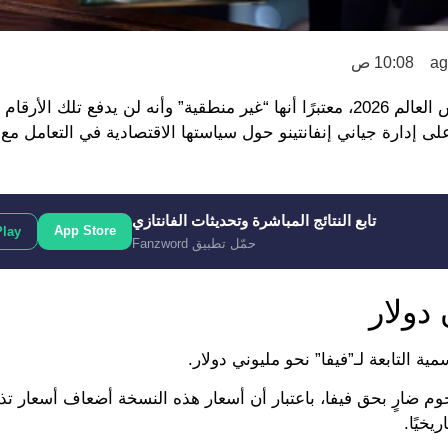
10:08 ص
انتقد الرئيس الأمريكي دونالد ترامب، أسعار تذاكر مباريات كأس العالم 2026، معتبرًا أنها “غير منطقية” وأنه لن يدفع ت
ى إدارة جياني إنفانتينو حول سياستها الاقتصادية في التعامل مع 
تابع النتائج المباشرة وتحديثات الفانتازي
App Store
Play
حمّل تطبيق Fanzword
 التابعة لـ”فيفا” نحو مليوني دولار.
وم ضارٍ بحق فيفا، باعتبار أن أسعار هذه النسخة أضعاف أسعار تذ