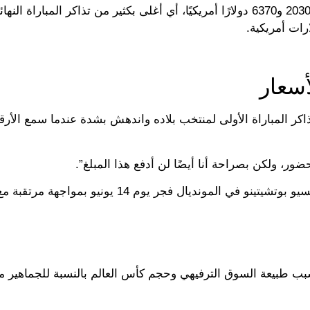
وتتراوح أسعار تذاكر المباراة النهائية التي ستقام في يوليو بين 2030 و6370 دولارًا أمريكيًا، أي أغلى بكثير من تذاكر المبارا
أسعار
ر المباراة الأولى لمنتخب بلاده واندهش بشدة عندما سمع الأرقا
حضور، ولكن بصراحة أنا أيضًا لن أدفع هذا المبلغ”.
وتنطلق مشاركة منتخب أمريكا بقيادة المدرب الأرجنتيني ماوريسيو بوتشيتينو في المونديال فجر يوم 4
 بسبب طبيعة السوق الترفيهي وحجم كأس العالم بالنسبة للجماهير 