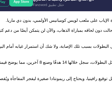
App Store
Play
حمّل تطبيق Fanzword
ة الإياب على ملعب لويس كومبانيس الأولمبي، بدون دي ماريا.
الت دون لحاقه بمباراة الذهاب، والآن لن يتمكن أيضًا من دعم كتيب
 آخر 7 مباريات لبنفيكا في كل البطولات بسبب تلك الإصابة، ولا شك أن استمرار غيابه أمام ا
ولعب دي ماريا حتى الآن 32 مباراة هذا الموسم مع بنفيكا في كل البطولات، سجل خلالها 14 هدفًا
وقيع رافينيا، ويحتاج إلى ريمونتادا صغيرة ليفجر المفاجأة ويُق