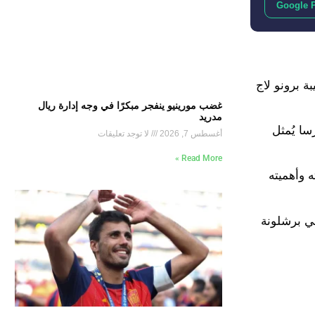
Google 
ة برونو لاج
غضب مورينيو ينفجر مبكرًا في وجه إدارة ريال
مدريد
لبرسا يُمثل
أغسطس 7, 2026
لا توجد تعليقات
Read More »
 وصنع 8 آخرين، مما يوضح قيمته وأهميته
صي برشلونة