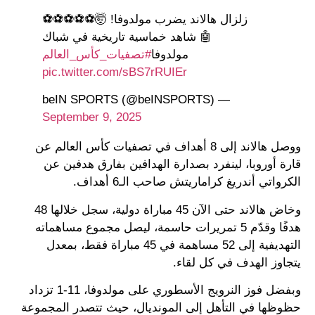
زلزال هالاند يضرب مولدوفا! 🤯⚽️⚽️⚽️⚽️⚽️
🤖 شاهد خماسية تاريخية في شباك
مولدوفا
#تصفيات_كأس_العالم
pic.twitter.com/sBS7rRUIEr
— beIN SPORTS (@beINSPORTS)
September 9, 2025
ووصل هالاند إلى 8 أهداف في تصفيات كأس العالم عن
قارة أوروبا، لينفرد بصدارة الهدافين بفارق هدفين عن
الكرواتي أندريغ كراماريتش صاحب الـ6 أهداف.
وخاض هالاند حتى الآن 45 مباراة دولية، سجل خلالها 48
هدفًا وقدّم 5 تمريرات حاسمة، ليصل مجموع مساهماته
التهديفية إلى 52 مساهمة في 45 مباراة فقط، بمعدل
يتجاوز الهدف في كل لقاء.
وبفضل فوز النرويج الأسطوري على مولدوفا، 11-1 تزداد
حظوظها في التأهل إلى المونديال، حيث تتصدر المجموعة