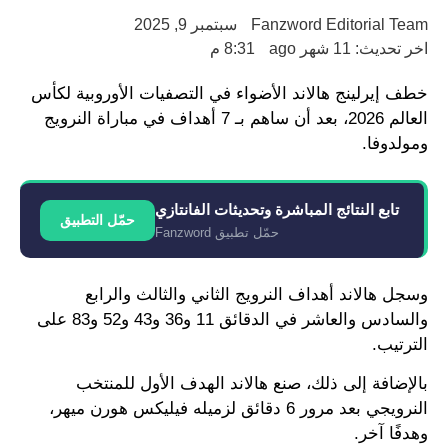
Fanzword Editorial Team
سبتمبر 9, 2025
اخر تحديث: 11 شهر ago
8:31 م
خطف إيرلينج هالاند الأضواء في التصفيات الأوروبية لكأس
العالم 2026، بعد أن ساهم بـ 7 أهداف في مباراة النرويج
ومولدوفا.
تابع النتائج المباشرة وتحديثات الفانتازي
حمّل التطبيق
حمّل تطبيق Fanzword
وسجل هالاند أهداف النرويج الثاني والثالث والرابع
والسادس والعاشر في الدقائق 11 و36 و43 و52 و83 على
الترتيب.
بالإضافة إلى ذلك، صنع هالاند الهدف الأول للمنتخب
النرويجي بعد مرور 6 دقائق لزميله فيليكس هورن ميهر،
وهدفًا آخر.