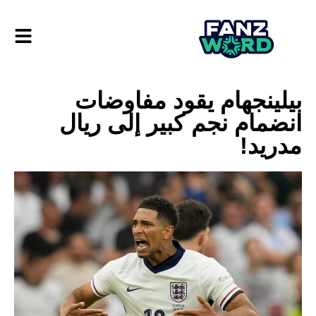
بيلينجهام يقود مفاوضات
انضمام نجم كبير إلى ريال
مدريد!