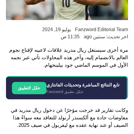
Fanzword Editorial Team
يوليو 19, 2024
اخر تحديث: سنتين ago
11:35 ص
مرة أخرى سيستغل ريال مدريد علاقات لاعبيه لإقناع نجوم
العالم بالانضمام إليه، وآخر هذه المحاولات تأتي عبر نجمه
الأول في الموسم الماضي جود بيلينجهام.
تابع النتائج المباشرة وتحديثات الفانتازي
حمّل التطبيق
حمّل تطبيق Fanzword
وكانت تقارير قد خرجت مؤخرًا عن دخول ريال مدريد في
مفاوضات جادة مع ألكسندر أرنولد للتعاقد معه سواءً هذا
الصيف أو عند نهاية عقده مع ليفربول في صيف 2025.