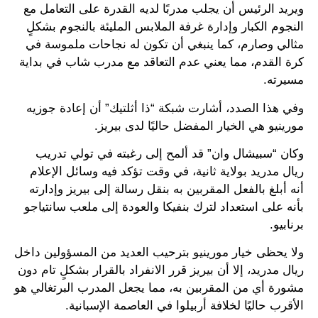
ويريد الرئيس أن يجلب مدربًا لديه القدرة على التعامل مع
النجوم الكبار وإدارة غرفة الملابس المليئة بالنجوم بشكلٍ
مثالي وصارم، كما ينبغي أن تكون له نجاحات ملموسة في
كرة القدم، مما يعني عدم التعاقد مع مدرب شاب في بداية
مسيرته.
وفي هذا الصدد، أشارت شبكة “ذا أثلتيك” أن إعادة جوزيه
مورينيو هي الخيار المفضل حاليًا لدى بيريز.
وكان “سبيشال وان” قد ألمح إلى رغبته في تولي تدريب
ريال مدريد بولاية ثانية، في وقت تؤكد فيه وسائل الإعلام
أنه أبلغ بالفعل المقربين به بنقل رسالة إلى بيريز وإدارته
بأنه على استعداد لترك بنفيكا والعودة إلى ملعب سانتياجو
برنابيو.
ولا يحظى خيار مورينيو بترحيب العديد من المسؤولين داخل
ريال مدريد، إلا أن بيريز قرر الانفراد بالقرار بشكلٍ تام دون
مشورة أي من المقربين به، مما يجعل المدرب البرتغالي هو
الأقرب حاليًا لخلافة أربيلوا في العاصمة الإسبانية.