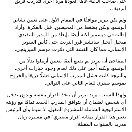
على صاحب الـ 42 عامًا العودة مرة أخرى لتدريب فريق
الرديف.
ولم يكن بيريز موافقًا في المقام الأول على تعيين تشابي
ألونسو، ولكن بضغط من المحيطين، قبل بالفكرة، وأراد
إقالته في ديسمبر لكنه أيضًا بإيعاذ من المدير التنفيذي
ميجيل آنخيل سانشيز قرر التريث حتى كأس السوبر
الإسباني، مما كان القشة التي دمّرت موسم الميرينجي.
المفاجئ أن بيريز لم يقتنع أيضًا بتعيين أربيلوا بدلًا من
ألونسو، ولكنه أُجبر على ذلك لعدم وجود خيارات أخرى،
والنتيجة كانت فشل المدرب الإسباني فشلًا ذريعًا والخروج
بموسم صفري للعام الثاني على التوالي.
ولهذا السبب، يريد بيريز أن يتخذ القرار بنفسه وبدون تدخل
أي شخص، لضمان أن يتوافق المدرب الجديد تمامًا مع رؤيته
الاستراتيجية الشاملة للمشروع المقبل، لا سيما وأن الرئيس
يعتبر هذا القرار بمثابة “قرار مصيري” في مسيرة ريال
مدريد بالسنوات المقبلة.