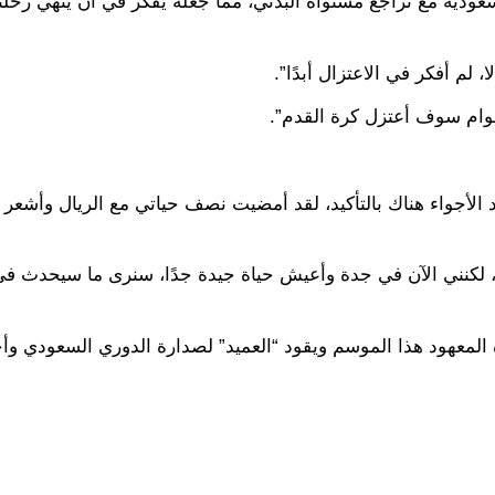
ودية مع تراجع مستواه البدني، مما جعله يفكر في أن يُنهي رحلته
 لم أفكر في الاعتزال أبدًا”.
وقال “افتقد الأجواء هناك بالتأكيد، لقد أمضيت نصف حياتي مع الريال وأشعر 
ع، لكنني الآن في جدة وأعيش حياة جيدة جدًا، سنرى ما سيحدث ف
 المعهود هذا الموسم ويقود “العميد” لصدارة الدوري السعودي وأ