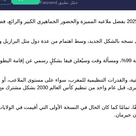
حمّل تطبيق Fanzword
وأبهر المغرب بالفعل الجميع خلال استضافة كأس أمم أفريقيا 2025 بفضل ملاعبه المميزة والحضور الجماهيري الكبير 
ي نسخه بالشكل الجديد، وسط اهتمام من عدة دول مثل البرازيل وق
ولكن التقرير الأخير يؤكد أن المغرب حسم الملف لصالحه بنسبة 99%، ومسألة وقت وسيُعلن فيفا بشكلٍ رسمي عن إقامة
 متقدمة للبنية التحتية، والقدرات التنظيمية للمغرب، سواء على مستوى الملاعب، أ
اللوجستية، أو الخبرة المتراكمة في تدبير البطولات الكروية الكبرى، قبل عام واحد من تنظيم
رر أن تقام كأس العالم للأندية 2029 بمشاركة 32 فريقًا، تمامًا كما كان الحال في النسخة الأولى التي أقيمت في ا
ن جيرمان.