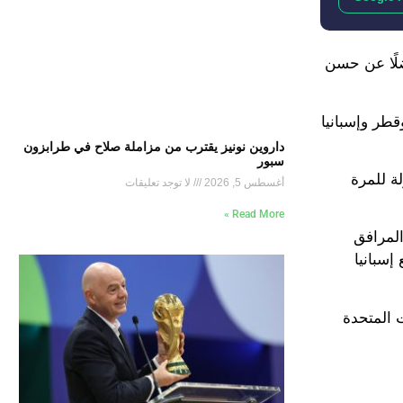
والرائع، فضلًا عن حسن
طر وإسبانيا
داروين نونيز يقترب من مزاملة صلاح في طرابزون
سبور
 البطولة للمرة
أغسطس 5, 2026
لا توجد تعليقات
Read More »
و المرافق
 كأس العالم 2030 بشكل مشترك مع إسبانيا
لولايات المتحدة