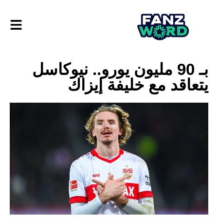
بـ 90 مليون يورو.. نيوكاسل
يتعاقد مع خليفة إيزاك