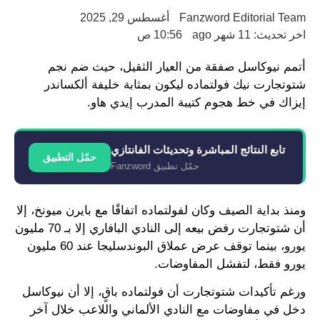
Fanzword Editorial Team
أغسطس 29, 2025
اخر تحديث: 11 شهر ago
10:56 ص
أتمم نيوكاسل صفقة من العيار الثقيل، حيث ضم نجم
شتوتجارت نيك فولتماده ليكون بمثابة خليفة ألكساندر
إيزاك في خط هجوم كتيبة المدرب إيدي هاو.
تابع النتائج المباشرة وتحديثات الفانتازي
حمّل التطبيق
حمّل تطبيق Fanzword
ومنذ بداية الصيف وكان لفولتماده اتفاقًا مع بايرن ميونخ، إلا
أن شتوتجارت رفض بيعه إلى النادي البافاري إلا بـ 70 مليون
يورو، بينما توقف عرض عملاق البوندسليجا عند 60 مليون
يورو فقط، لتفشل المفاوضات.
ورغم تأكيدات شتوتجارت أن فولتماده باقٍ، إلا أن نيوكاسل
دخل في مفاوضات مع النادي الألماني واللاعب خلال آخر