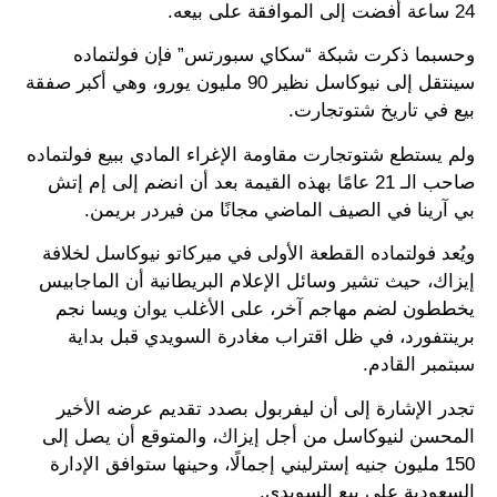
24 ساعة أفضت إلى الموافقة على بيعه.
وحسبما ذكرت شبكة “سكاي سبورتس” فإن فولتماده
سينتقل إلى نيوكاسل نظير 90 مليون يورو، وهي أكبر صفقة
بيع في تاريخ شتوتجارت.
ولم يستطع شتوتجارت مقاومة الإغراء المادي ببيع فولتماده
صاحب الـ 21 عامًا بهذه القيمة بعد أن انضم إلى إم إتش
بي آرينا في الصيف الماضي مجانًا من فيردر بريمن.
ويُعد فولتماده القطعة الأولى في ميركاتو نيوكاسل لخلافة
إيزاك، حيث تشير وسائل الإعلام البريطانية أن الماجابيس
يخططون لضم مهاجم آخر، على الأغلب يوان ويسا نجم
برينتفورد، في ظل اقتراب مغادرة السويدي قبل بداية
سبتمبر القادم.
تجدر الإشارة إلى أن ليفربول بصدد تقديم عرضه الأخير
المحسن لنيوكاسل من أجل إيزاك، والمتوقع أن يصل إلى
150 مليون جنيه إسترليني إجمالًا، وحينها ستوافق الإدارة
السعودية على بيع السويدي.