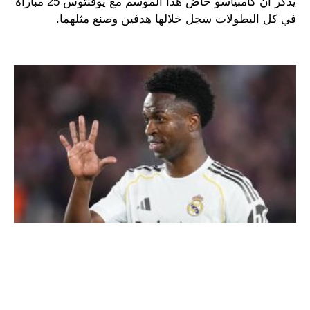
يذكر أن كامبياسو خاض هذا الموسم مع يوفنتوس 25 مباراة
في كل البطولات سجل خلالها هدفين وصنع مثلهما.