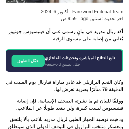
Fanzword Editorial Team
أكتوبر 6, 2024
اخر تحديث: سنتين ago
9:59 ص
أكد ريال مدريد في بيانٍ رسمي على أن فينيسيوس جونيور
يُعاني من إصابة على مستوى الرقبة.
تابع النتائج المباشرة وتحديثات الفانتازي
حمّل التطبيق
حمّل تطبيق Fanzword
وكان النجم البرازيلي قد غادر مباراة فياريال يوم السبت في
الدقيقة 79 متأثرًا بضربة تعرض لها.
ووفقًا للبيان ثم ما نشرته الصحف الإسبانية، فإن إصابة
فينيسيوس ليست كبيرة، ولن يبتعد طويلًا عن الملاعب.
وذهبت توصية الجهاز الطبي لريال مدريد للاعب بألا يلتحق
بمعسكر منتخب البرازيل في التوقف الدولي الذي سينطلق