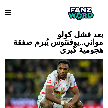
بعد فشل كولو
مواني..يوفنتوس يُبرم صفقة
هجومية كبرى