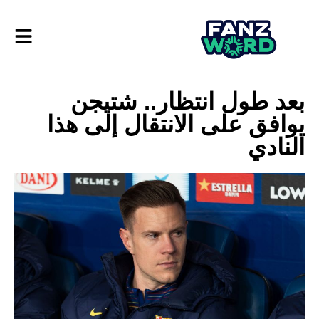
بعد طول انتظار.. شتيجن
يوافق على الانتقال إلى هذا
النادي