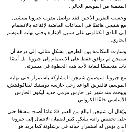
المتبقية من الموسم الحالي.
وحسب التقرير الأخير، فقد تواصل مدرب جيرونا ميتشيل
مع شتيجن هاتفيًا في الساعات الماضية لإقناعه بالانضمام
إلى النادي الكتالوني على سبيل الإعارة وحتى نهاية الموسم
الجاري.
وسارت المكالمة بين الطرفين بشكلٍ مثالي، إلى درجة أن
شتيجن لم يوافق فقط على الانضمام إلى جيرونا، بل أيضًا
بات متحمسًا للغاية لأخذ هذه الخطوة في مسيرته.
مع جيرونا، سيضمن شتيجن المشاركة باستمرار حتى نهاية
الموسم، فالفريق الواعد رحل حارسه دومينيك ليفاكوفيتش،
ويبحث منذ شهر عن حارس مرمى جديد ليكون الحارس
الأساسي خلفًا للكرواتي.
ويُقال أن شتيجن البالغ من العمر 33 عامًا أصبح منفتحًا حتى
على تخفيض راتبه بشكلٍ كبير لضمان الانتقال إلى جيرونا
الذي يؤمن له استمرار حياته في برشلونة كما يريد هو