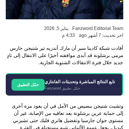
Fanzword Editorial Team
يناير 5, 2026
اخر تحديث: 7 أشهر ago
4:33 م
أفادت شبكة كادينا سير أن مارك أندريه تير شتيجن حارس
مرمى برشلونة قد أبدى موافقته أخيرًا على الانتقال إلى نادٍ
جديد خلال فترة الانتقالات الشتوية الجارية.
تابع النتائج المباشرة وتحديثات الفانتازي
حمّل التطبيق
حمّل تطبيق Fanzword
وتشبث شتيجن ببصيص من الأمل في أن يعود مرة أخرى
إلى حماية عرين برشلونة بعد تعافيه من الإصابة، غير أن
مستوى جوان جارسيا وتفضيل هانزي فليك حتى تشيزني
كبديل، يجعل مَهمة الألماني شبه مستحيلة في الفترة