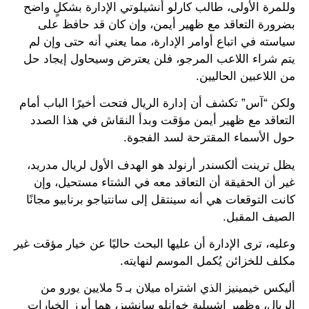
وللمرة الأولى، طالب كارلو أنشيلوتي الإدارة بشكلٍ واضح
بضرورة التعاقد مع ظهير أيمن، وإن كان قد حافظ على
سياسته في اتباع أوامر الإدارة، مما يعني أنه حتى وإن لم
يتم شراء اللاعب المرجو، فلن يعترض وسيحاول إيجاد حل
من اللاعبين الحاليين.
ولكن “آس” تكشف أن إدارة الريال فتحت أخيرًا الباب أمام
التعاقد مع ظهير أيمن مؤقت وبدأ النقاش في هذا الصدد
حول الأسماء المقترحة لسد الفجوة.
يظل ترينت ألكسندر أرنولد هو الهدف الأول لريال مدريد،
غير أن الحقيقة أن التعاقد معه في الشتاء مستحيل، وإن
كانت التوقعات هي أنه سينتقل إلى سانتياجو برنابيو مجانًا
الصيف المقبل.
وعليه، ترى الإدارة أن عليها البحث حاليًا عن خيار مؤقت غير
مكلف للخزائن يُكمل الموسم لنهايته.
أليكس خيمينيز الذي اشتراه ميلان بـ 5 ملايين يورو من
الريال، وظهير إشبيلية خوانلو سانشيز، هما أبرز الخيارات