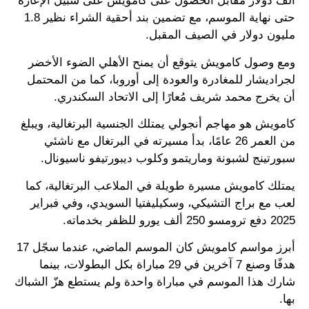
ألف دولار مقابل الحصول على كامويش على سبيل الإعارة
حتى نهاية الموسم، مع تضمين بند أحقية الشراء نظير 1.8
مليون دولار في الصيف المقبل.
ومع وصول كامويش يتوقع أن يمنح الأهلي الضوء الأخضر
لجراديشار للمغادرة والعودة إلى أوروبا، كما من المحتمل
أن يخرج محمد شريف مُعارًا إلى الاتحاد السكندري.
كامويش هو مهاجم أنجولي يمتلك الجنسية البرتغالية، ويبلغ
من العمر 26 عامًا، بدأ مسيرته في البرتغال مع ناشئي
سبورتينج لشبونة وماريتمو وكلوب ديبورتيفو ناسيونال.
يمتلك كامويش مسيرة طويلة في الملاعب البرتغالية، كما
لعب مع براج التشيكي، وسكيليفتيا السويدي، وفي فبراير
2025 دفع ترومسو 250 ألف يورو للظفر بخدماته.
أبرز مواسم كامويش كان الموسم الماضي، عندما سجّل 17
هدفًا وصنع 7 آخرين في 29 مباراة بكل البطولات، بينما
شارك هذا الموسم في مباراة واحدة ولم يستطع هزّ الشباك
بها.