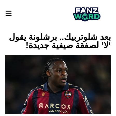
بعد شلوتربيك.. برشلونة يقول
‘لا’ لصفقة صيفية جديدة!