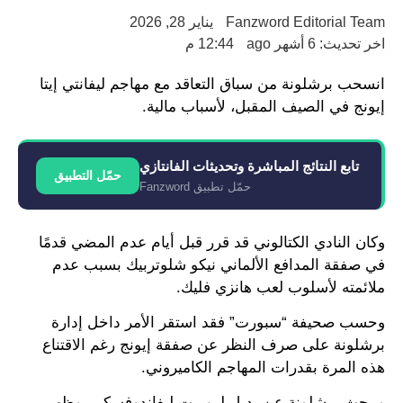
Fanzword Editorial Team
يناير 28, 2026
اخر تحديث: 6 أشهر ago
12:44 م
انسحب برشلونة من سباق التعاقد مع مهاجم ليفانتي إيتا
إيونج في الصيف المقبل، لأسباب مالية.
تابع النتائج المباشرة وتحديثات الفانتازي
حمّل التطبيق
حمّل تطبيق Fanzword
وكان النادي الكتالوني قد قرر قبل أيام عدم المضي قدمًا
في صفقة المدافع الألماني نيكو شلوتربيك بسبب عدم
ملائمته لأسلوب لعب هانزي فليك.
وحسب صحيفة “سبورت” فقد استقر الأمر داخل إدارة
برشلونة على صرف النظر عن صفقة إيونج رغم الاقتناع
هذه المرة بقدرات المهاجم الكاميروني.
ويبحث برشلونة عن بديل لروبرت ليفاندوفسكي، وظهر