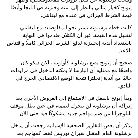
إيونج كخيار مثالي بالنظر إلى سنه وخبرته في الليجا وأيضًا
قيمة الشرط الجزائي في عقده مع ليفانتي.
كانت خطة برشلونة تسير نحو المفاوضات مع ليفانتي
لتقليل هذه القيمة، غير أن الكتلان صُدموا في النهاية
باستعداد أندية إنجليزية لدفع الشرط الجزائي كاملًا واقتناص
اللاعب.
صحيح أن إيونج يضع برشلونة كأولويته، لكن ديكو كان
واضحًا مع ممثليه أن البارسا لا يمكنه الدخول في مزايدات
حاليًا مع أندية إنجلترا نتيجة الوضع الاقتصادي الحرج في
النادي.
وبدأ إيونج بالفعل في الاستماع إلى العروض الأخرى بعد
إدراكه أن برشلونة لن يتحرك لضمه، في حين يظل موقف
البلوجرانا من ضم مهاجم جديد مشكوكًا فيه حتى الآن.
يذكر أن بعض التقارير الصحفية الإسبانية رجحت أن يدخل
برشلونة العام المقبل بفيران توريس فقط كمهاجم بعد