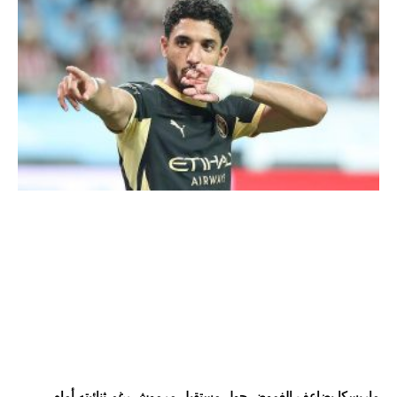
ماريسكا يضاعف الغموض حول مستقبل مرموش رغم ثنائيته أمام