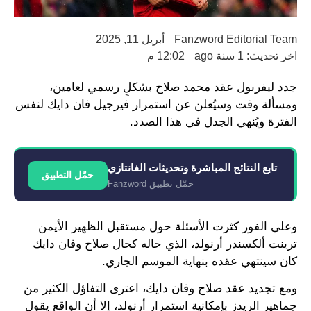
Fanzword Editorial Team
أبريل 11, 2025
اخر تحديث: 1 سنة ago
12:02 م
جدد ليفربول عقد محمد صلاح بشكلٍ رسمي لعامين،
ومسألة وقت وسيُعلن عن استمرار فيرجيل فان دايك لنفس
الفترة ويُنهي الجدل في هذا الصدد.
تابع النتائج المباشرة وتحديثات الفانتازي
حمّل التطبيق
حمّل تطبيق Fanzword
وعلى الفور كثرت الأسئلة حول مستقبل الظهير الأيمن
ترينت ألكسندر أرنولد، الذي حاله كحال صلاح وفان دايك
كان سينتهي عقده بنهاية الموسم الجاري.
ومع تجديد عقد صلاح وفان دايك، اعترى التفاؤل الكثير من
جماهير الريدز بإمكانية استمرار أرنولد، إلا أن الواقع يقول