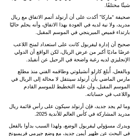
شيئًا مختلفًا.
صحيفة “ماركا” أكدت على أن أرنولد أتمم الاتفاق مع ريال
مدريد، ولا نية لديه في العودة بهذا الاتفاق، وأنه يحلم حاليًا
بارتداء قميص الميرينجي في الموسم المقبل.
صحيح أن إدارة ليفربول كانت على استعداد لمنح اللاعب
عرضًا ماديًا أكبر من عرض الريال، لكن الواقع أن الدولي
الإنجليزي لديه رغبة واضحة في الرحيل عن أنفيلد.
وبالفعل، أُبلغ كارلو أنشيلوتي وطاقمه الفني منذ مطلع
مارس الماضي بأن أرنولد سينتقل لا محالة إلى الريال في
الموسم المقبل، وأن عليه التخطيط للموسم القادم
واللاعب في حساباته.
وما لم يجد جديد، فإن أرنولد سيكون على رأس قائمة ريال
مدريد المشاركة في كأس العالم للأندية 2025.
ويدرك مسؤولي ليفربول الوضع، ولهذا السبب بدأوا بالفعل
في البحث عن ظهير أيمن جديد، مع وضع جيرمي فريمبونج