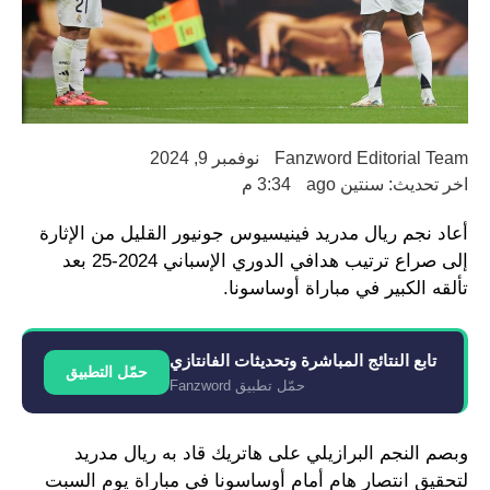
Fanzword Editorial Team
نوفمبر 9, 2024
اخر تحديث: سنتين ago
3:34 م
أعاد نجم ريال مدريد فينيسيوس جونيور القليل من الإثارة
إلى صراع ترتيب هدافي الدوري الإسباني 2024-25 بعد
تألقه الكبير في مباراة أوساسونا.
تابع النتائج المباشرة وتحديثات الفانتازي
حمّل التطبيق
حمّل تطبيق Fanzword
وبصم النجم البرازيلي على هاتريك قاد به ريال مدريد
لتحقيق انتصار هام أمام أوساسونا في مباراة يوم السبت