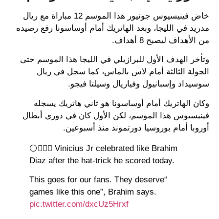
خاض فينيسيوس جونيور هذا الموسم 12 مباراة مع ريال
مدريد في الليجا، وبعد الهاتريك أمام أوساسونا رفع رصيده
من الأهداف ليصبح 8 أهداف.
وتأخر الهدف الأول للبرازيلي في الليجا هذا الموسم حتى
الجولة الثالثة أمام لاس بالماس، كما سجل في ريال
سوسيداد وإسبانيول وفياريال وسيلتا فيجو.
وكان الهاتريك أمام أوساسونا هو ثاني هاتريك يسجله
فينيسيوس هذا الموسم، لكن الأول كان في دوري أبطال
أوروبا أمام بوروسيا دورتموند منذ أسبوعين.
⚪️🤷🏼‍♂️ Vinicius Jr celebrated like Brahim
Diaz after the hat-trick he scored today.
“This goes for our fans. They deserve
games like this one”, Brahim says.
pic.twitter.com/dxcUz5Hrxf