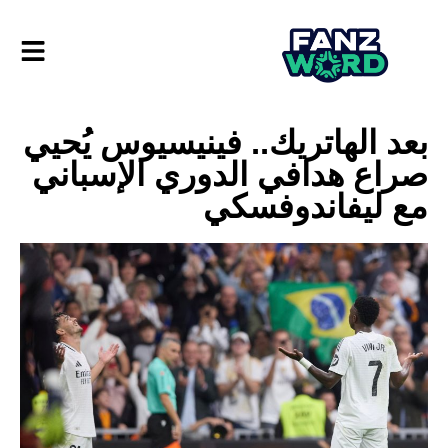
بعد الهاتريك.. فينيسيوس يُحيي
صراع هدافي الدوري الإسباني
مع ليفاندوفسكي