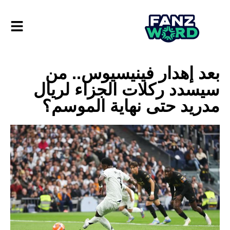
بعد إهدار فينيسيوس.. من
سيسدد ركلات الجزاء لريال
مدريد حتى نهاية الموسم؟