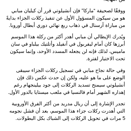
ووفقًا لصحيفة “ماركا” فإن أنشيلوتي قرر أن كيليان مبابي
هو من سيكون المسؤول الأول عن تنفيذ ركلات الجزاء بدايةً
من مباراة آرسنال في ذهاب ربع نهائي دوري أبطال أوروبا.
ويُدرك الإيطالي أن مبابي أهدر أكثر من ركلة هذا الموسم
أبرزها كان أمام ليفربول في آنفيلد وأتلتيك بيلباو في سان
ماميس، لذلك فإنه لن يجعله المسدد الأوحد، وإنما سيكون
تحت الاختبار لفترة.
وفي حالة نجاح مبابي في تسجيل ركلات الجزاء سيبقى
الوضع على ما هو عليه، ولكن إن حدث عكس ذلك فإن
أنشيلوتي سيمنح تسديد الركلات إلى جود بيلينجهام رغم
إهداره الشهير أمام فالنسيا في ملعب ميستايا بالدور الأول.
تجدر الإشارة إلى أن ريال مدريد من أكثر الفرق الأوروبية
التي أهدرت ركلات جزاء هذا الموسم، بعد أن فشل نجومه
5 مرات في تحويل الركلات إلى الشباك بكل البطولات.