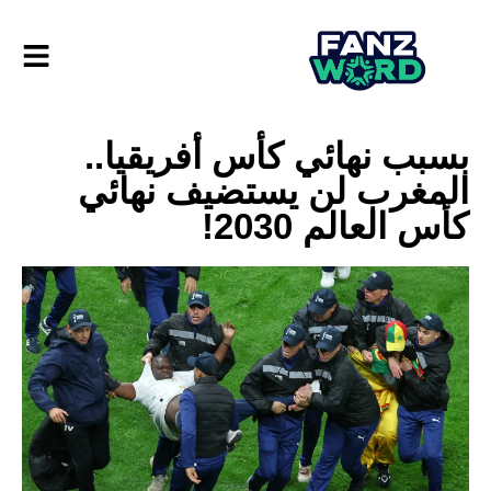
بسبب نهائي كأس أفريقيا..
المغرب لن يستضيف نهائي
كأس العالم 2030!