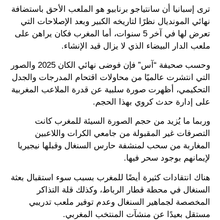
ترى إسبانيا أن سانتياجو برنابيو هو الملعب الأحق باستضافة
نهائي المونديال نظرًا لتاريخه الكبير وبعد الإصلاحات التي
تعرض لها في آخر 5 سنوات، أما المغرب فكان يراهن على
ملعب الدار البيضاء الذي لا يزال قيد الإنشاء.
وحسب صحيفة “آس” فإن فوضى نهائي الكان 2025 والصور
التي انتشرت عالميًا من محاولات اقتحام المدرجات والجدل
التحكيمي، أظهرت صورة سلبية عن قدرة الملاعب المغربية
على إدارة حدث كروي بهذا الحجم.
وربما ما يُزيد من حجم الصورة السيئة للمغرب كانت
التصرفات غير المقبولة من جامعي الكرات واللاعبين
المغاربة من سحب لمنشفة حارس السنغال وقبلها نيجيريا
لإيمانهم بوجود سحر فيها.
هناك انتقادات كثيرة أيضًا للمغرب بسبب سوء استقبال بعثة
السنغال في محطة قطار الرباط، وكذلك قلة التذاكر
المخصصة لجماهير السنغال وعدم توفير ملعب تدريبي
مستقل بعيدًا عن منشآت المنتخب المغربي.