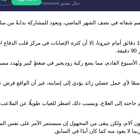
حمّل تطبيق Fanzword
 الإصابة، قبل أن يُتمم شفائه في نصف الشهر الماضي، ويعود للمشاركة بدايةً من م
وحسب التقرير فإن روديجير كان يفترض أن يشارك فقط في 10 دقائق أمام جيرونا، إلا أن كثرة الإصابات في مركز قلب 
.
ي الأسبوع القادم، مما يضع ركبة روديجير في ضغطٍ كبير ويُهدد مسي
 منعًا لأي حمل عضلي زائد يؤدي إلى إصابته، غير أن الواقع فرض 
بدون آلام، ولكن يبقى من المجهول إن سيستمر الأمر على نفس الم
ما لا يعود منه كما كان أبدًا في السابق.