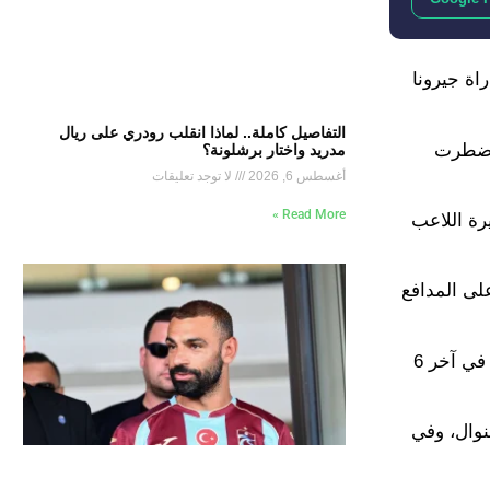
باراة جيرونا
التفاصيل كاملة.. لماذا انقلب رودري على ريال
الدفاع اضطرت
مدريد واختار برشلونة؟
أغسطس 6, 2026
لا توجد تعليقات
Read More »
رة اللاعب
على المدافع
ومنذ الموسم الماضي ويتحامل روديجير على آلامه ويشارك رغم حاجته إلى العلاج، وبسبب ذلك اضطر للغياب طويلًا عن الملاعب في آخر 6
نوال، وفي