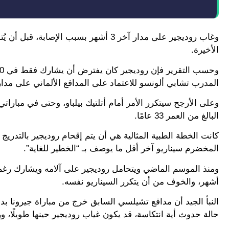
وغاب روديجير على مدار آخر 3 أشهر بسبب
الأخيرة.
المدرب تشابي ألونسو للاعتماد على المدافع الألماني على مدار 90 دقيقة
وعلى الأرجح سيتكرر الأمر أمام أتلتيك بيلباو، وحتى في مبارات
البالغ من العمر 33 عامًا.
كانت الخطة الطبية المثالية هي أن يتم إقحام روديجير بالتدريج
المخضرم سيناريو آخر أقل ما يوصف بـ “الخطير للغاية”.
أشهر، والخوف من أن يتكرر السيناريو نفسه.
النبأ الجيد أن مدافع تشيلسي السابق خرج من مباراة جيرونا 
حالة حدوث أية انتكاسة، قد يكون غياب روديجير حينها طويلًا، ورب