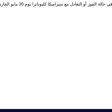
ولا تزال الفرصة سانحة أمام الزمالك للتتويج بالدوري المصري في حالة ا