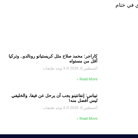
لفوز أو التعادل مع سيراميكا كليوباترا يوم 20 مايو الجاري في ختام
كاراجر: محمد صلاح مثل كريستيانو رونالدو.. وتركيا
أقل من مستواه
أغسطس 6, 2026
لا توجد تعليقات
Read More »
تيباس: إنفانتينو يجب أن يرحل عن فيفا، والخليفي
ليس أفضل منه!
أغسطس 6, 2026
لا توجد تعليقات
Read More »