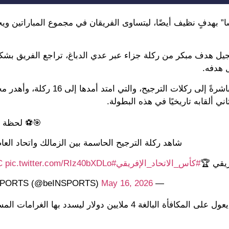
اشا” بهدفٍ نظيف أيضًا، ليتساوى الفريقان في مجموع المباراتين وي
جيل هدف مبكر من ركلة جزاء عبر عدي الدباغ، تراجع الفريق بشك
 هدفه.
وبعد انتهاء الوقت الأصلي بفوز الزمالك 1-0، احتكم الفريقان مباشرةً إلى ركلات 
ني ألقابه تاريخيًا في هذه البطولة.
🎯⚽️ لحظة 
شاهد ركلة الترجيح الحاسمة بين الزمالك واتحاد الع
ريقي 🏆
#كأس_الاتحاد_الإفريقي
#CAFCC
pic.twitter.com/RIz40bXDLo
May 16, 2026
— beIN SPORTS (@beINSPORTS)
وتُعد خسارة كأس الكونفدرالية ضربة كبيرة للزمالك، حيث كان يعول على المكافأة البالغة 4 ملايين دولار ليسد