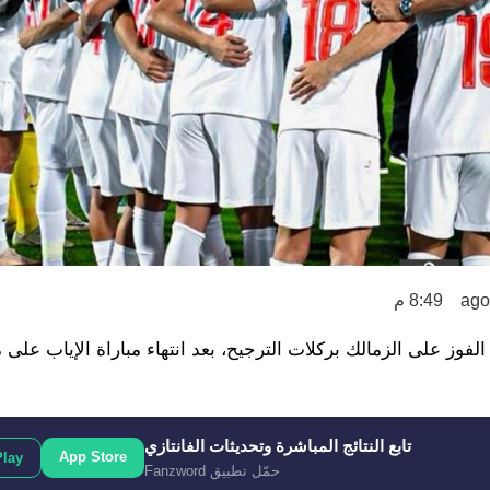
8:49 م
تحاد العاصمة بلقب كأس الكونفدرالية الأفريقية 2026 بعد الفوز على الزمالك بركلات الترجيح، بعد انتهاء مباراة الإياب
تابع النتائج المباشرة وتحديثات الفانتازي
App Store
Play
حمّل تطبيق Fanzword