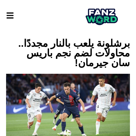
برشلونة يلعب بالنار مجددًا..
محاولات لضم نجم باريس
سان جيرمان!