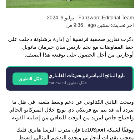
Fanzword Editorial Team
يوليو 9, 2024
اخر تحديث: سنتين ago
9:36 ص
ذكرت تقارير صحفية فرنسية أن إدارة برشلونة دخلت على
خط المفاوضات مع نجم باريس سان جيرمان مانويل
أوجارتي من أجل الحصول على توقيعه هذا الصيف.
تابع النتائج المباشرة وتحديثات الفانتازي
حمّل التطبيق
حمّل تطبيق Fanzword
ويبحث النادي الكتالوني عن دعم وسط ملعبه في ظل ما
يتردد أنه قد يتم بيع فرينكي دي يونج خلال الميركاتو الحالي
واحتياج جافي لمزيد من الوقت للتعافي من إصابته القوية.
ووفقًا لشبكة Le10Sport فإن مدرب البرسا هانزي فليك
معجب بقدرات أوجارتي ويجده التدعيم المثالي لوسط