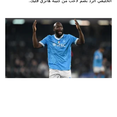
الخليفي الرد بضم لاعب من كتيبة هانزي فليك.