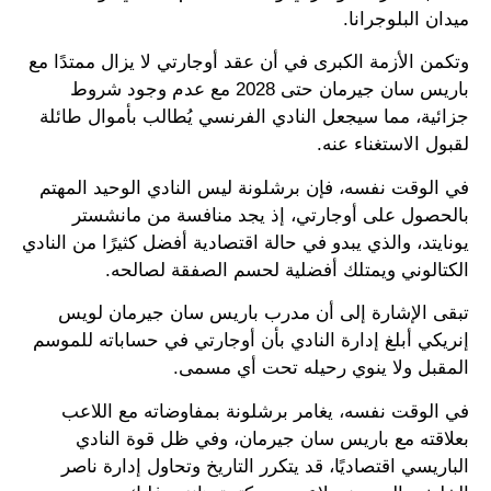
ميدان البلوجرانا.
وتكمن الأزمة الكبرى في أن عقد أوجارتي لا يزال ممتدًا مع
باريس سان جيرمان حتى 2028 مع عدم وجود شروط
جزائية، مما سيجعل النادي الفرنسي يُطالب بأموال طائلة
لقبول الاستغناء عنه.
في الوقت نفسه، فإن برشلونة ليس النادي الوحيد المهتم
بالحصول على أوجارتي، إذ يجد منافسة من مانشستر
يونايتد، والذي يبدو في حالة اقتصادية أفضل كثيرًا من النادي
الكتالوني ويمتلك أفضلية لحسم الصفقة لصالحه.
تبقى الإشارة إلى أن مدرب باريس سان جيرمان لويس
إنريكي أبلغ إدارة النادي بأن أوجارتي في حساباته للموسم
المقبل ولا ينوي رحيله تحت أي مسمى.
في الوقت نفسه، يغامر برشلونة بمفاوضاته مع اللاعب
بعلاقته مع باريس سان جيرمان، وفي ظل قوة النادي
الباريسي اقتصاديًا، قد يتكرر التاريخ وتحاول إدارة ناصر