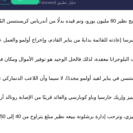
حمّل تطبيق Fanzword
وانضم أولمو إلى النادي الكتالوني في الصيف الماضي من لايبزيج نظير 60 مليون يورو، وتم قيده بدلًا من أندرياس كريست
رسا إعادته للقائمة بدايةً من يناير القادم، وإخراج أولمو والعمل 
 العودة إلى قاعدة 1:1 ولا تزال حسابات البلوجرانا معقدة، لذلك فالحل الوحيد هو توفير الأموال و
نسن في يناير لقيد أولمو مجددًا، لا سيما وأن اللاعب الدنماركي تق
 وإريك جارسيا وباو كوبارسي والعائد قريبًا من الإصابة رونالد أرا