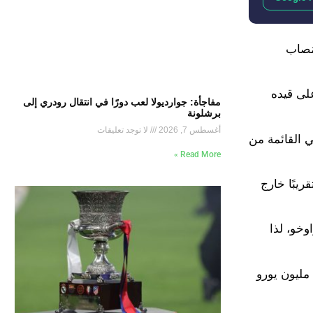
نسن المُصاب
على قيده
مفاجأة: جوارديولا لعب دورًا في انتقال رودري إلى
برشلونة
أغسطس 7, 2026
لا توجد تعليقات
مكان في القائمة من
Read More »
ريبًا خارج
وخو، لذا
ويحظى لاعب تشيلسي السابق باهتمام من أندية الدوري الإنجليزي، وترحب إدارة برشلونة ببيعه نظير مبلغ يتراوح من 40 إلى 50 مليون يورو