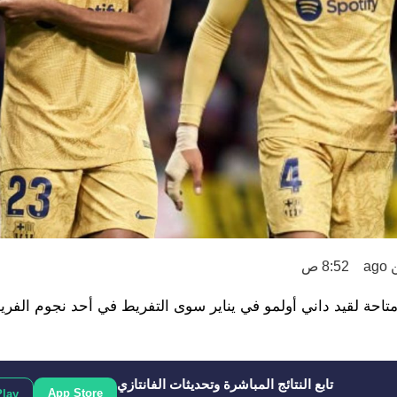
a
8:52 ص
احة لقيد داني أولمو في يناير سوى التفريط في أحد نجوم الفري
تابع النتائج المباشرة وتحديثات الفانتازي
App Store
Play