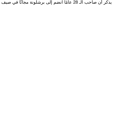
يذكر أن صاحب الـ 28 عامًا انضم إلى برشلونة مجانًا في صيف 2022، ولا يزال عقده ممتدًا في كامب نو حتى صيف 2026.