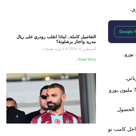
ي.
Google 
التفاصيل كاملة.. لماذا انقلب رودري على ريال
مدريد واختار برشلونة؟
أغسطس 6, 2026
لا توجد تعليقات
Read More »
اني.
الشرط الأول يتمثل في أن يُعلن اللاعب للإدارة بوضوح عن رغبته في الرحيل، والشرط الثاني هو أن تكون قيمة العرض المادي 70 مليون يورو
ة الحصول
اية عقده في صيف 2026، ومع ذلك فالرغبة داخل كامب نو