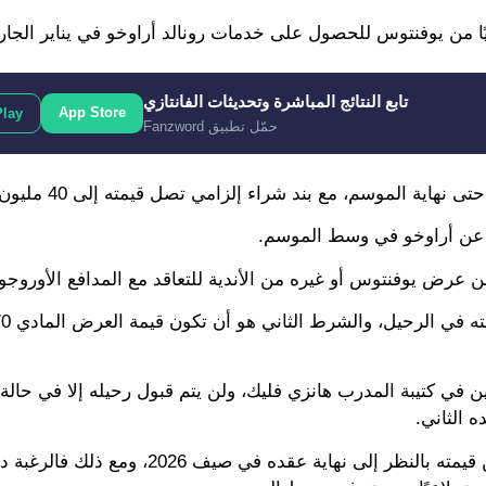
ا من يوفنتوس للحصول على خدمات رونالد أراوخو في يناير الجار
تابع النتائج المباشرة وتحديثات الفانتازي
App Store
Play
حمّل تطبيق Fanzword
الموسم، مع بند شراء إلزامي تصل قيمته إلى 40 مليون يورو.
لي عن أراوخو في وسط الموسم.
ن عرض يوفنتوس أو غيره من الأندية للتعاقد مع المدافع الأوروجوي
يين في كتيبة المدرب هانزي فليك، ولن يتم قبول رحيله إلا في حال
 الثاني.
ويدرك برشلونة أن الانتظار حتى الصيف لبيع أراوخو سيقلل من قيمته بالنظر إلى نه