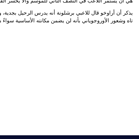
هي أن يستمر اللاعب في النصف الثاني للموسم وألا يخسر الفر
يذكر أن أراوخو قال للاعبي برشلونة أنه يدرس الرحيل بجدية،
تاه وشعور الأوروجوياني بأنه لن يضمن مكانته الأساسية سواءً 