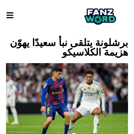
برشلونة يتلقى نبأ سعيدًا يهوّن
هزيمة الكلاسيكو