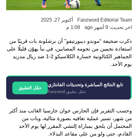
Fanzword Editorial Team
أكتوبر 27, 2025
اخر تحديث: 9 أشهر ago
1:08 م
ذكرت صحيفة “موندو ديبورتيفو” أن برشلونة بات قريبًا من
استعادة نجمين من نجومه المصابين، في نبأ يهوّن قليلًا على
الجماهير الكتالونية خسارة الكلاسيكو 2-1 ضد ريال مدريد
يوم الأحد.
تابع النتائج المباشرة وتحديثات الفانتازي
حمّل التطبيق
حمّل تطبيق Fanzword
وحسب التقرير فإن الحارس جوان جارسيا الغائب منذ أكثر
من شهر، تسير عملية تعافيه بصورة مثالية، وبات من
المحتمل أن يلحق بمباراة إلتشي المقرر لها يوم الأحد
القادم، حتى ولو من على مقاعد البدلاء.