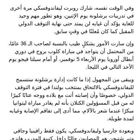
وفي الوقت نفسه، شارك روبرت ليفاندوفسكي مرة أخرى
في تدريبات برشلونة يوم الإثنين، وهو تطور مهم وجيد
للغاية يؤكد أن غيابه لن يمتد حتى نهاية التوقف الدولي
المقبل كما كان مُعلنًا في وقتٍ سابق.
وإن سارت الأمور بشكلٍ طيب بالنسبة لصاحب الـ 36 عامًا،
من المحتمل أن يتواجد في مباراة كلوب بروج في دوري
أبطال أوروبا يوم الأربعاء 5 نوفمبر، أو أمام سيلتا فيجو يوم
الأحد التالي في الليجا.
ويبقى من المجهول إذا ما كانت إدارة برشلونة ستسمح
لليفاندوفسكي بالالتحاق بمنتخب بولندا في فترة التوقف
الدولي، خصوصًا وأن إصابته أتت مع بلاده ووجه عتابًا كبيرًا
له من قبل المسؤولين الكتلان بأنه لم يغادر مباراة ليتوانيا
مبكرًا عندما شعر بالآلام، مما أدى إلى تفاقم الإصابة وغيابه
لمدة طويلة.
وبعودة جارسيا وليفاندوفسكي، يكون فقط رافينيا وجافي
وتير شتيجن هم المصابون حاليًا داخل كتيبة المدرب هانزي