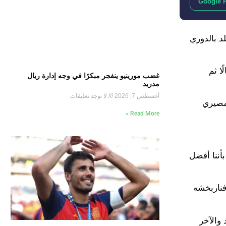
Google 
ل بعد سخريتهم منه خلال هزيمة الريدز لمانشستر سيتي 2-0 في أنفيلد بالدوري
ا ثم
غضب مورينيو ينفجر مبكرًا في وجه إدارة ريال
مدريد
أغسطس 7, 2026
لا توجد تعليقات
 مصيري
Read More »
بأننا أفضل
 فناربخشه
تر يونايتد والآخر