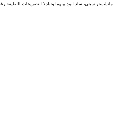
مانشستر سيتي، ساد الود بينهما وتبادلا التصريحات اللطيفة رغم