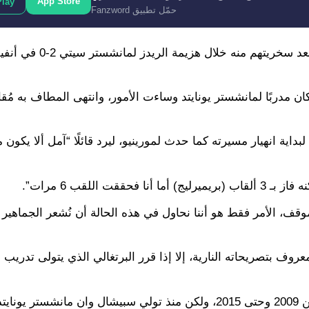
App Store
Play
حمّل تطبيق Fanzword
وكان جوارديولا قد قام بالإشارة بالرقم 6 إلى جماهير ليفربو
ان مدربًا لمانشستر يونايتد وساءت الأمور، وانتهى المطاف به مُقالً
داية انهيار مسيرته كما حدث لمورينيو، ليرد قائلًا “آمل ألا يكون
 اللقب 6 مرات”.
موقف، الأمر فقط هو أننا نحاول في هذه الحالة أن نُشعر الجماهير 
عروف بتصريحاته النارية، إلا إذا قرر البرتغالي الذي يتولى تدريب
وكانت الحرب بين جوارديولا ومورينيو على أشدها في الفترة من 2009 وحتى 2015، ولكن منذ تولي سبيشال وان مانشس