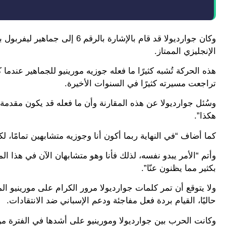
الإنجليزي الممتاز.
هذه الحركة تُشبه كثيرًا ما فعله جوزيه مورينيو للجماهير عندما ك
تراجعت مسيرته كثيرًا في السنوات الأخيرة.
وسُئل جوارديولا عن هذه المقارنة وأن ما فعله قد يكون مقدمة لب
هكذا”.
كما أضاف “في النهاية ربما أكون أنا وجوزيه متشابهين تمامًا، لكنه فاز بـ 3 ألقاب (بريميرليج) أما أنا فحققت
وأتم “الأمر يبدو نفسه، لذلك فأنا وهو متشابهان الآن في هذا ال
بكثير مما يظنون عنّا”.
ولا يتوقع أن تمر كلمات جوارديولا مرور الكرام على مورينيو الم
حاليًا، القيام بردة فعل مفاجئة ودعم الإسباني ضد الانتقادات.