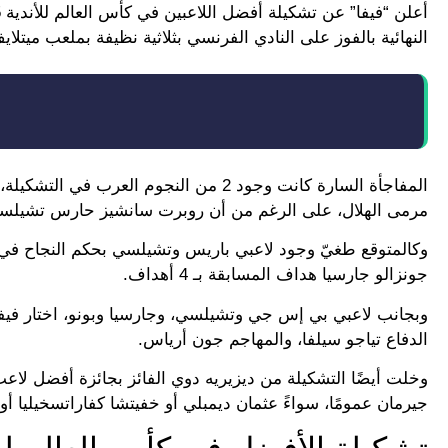
النهائية بالفوز على النادي الفرنسي بثلاثية نظيفة بملعب ميتلاي
المفاجأة السارة كانت وجود 2 من النجو
مرمى الهلال، على الرغم من أن روبرت سانشيز حارس تشيلسي
وكالمتوقع طغيّ وجود لاعبي باريس وتشيلسي بحكم النجاح في ال
جونزالو جارسيا هداف المسابقة بـ 4 أهداف.
وبجانب لاعبي بي إس جي وتشيلسي، وجارسيا وبونو، اختار فيفا 
الدفاع تياجو سيلفا، والمهاجم جون أرياس.
وخلت أيضًا التشكيلة من ديزيريه دوي الفائز بجائزة أفضل لا
جيرمان عمومًا، سواءً عثمان ديمبلي أو خفيتشا كفاراتسخيليا أو 