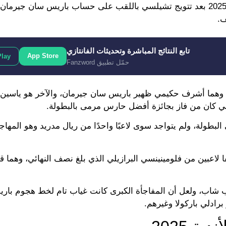
أعلن “فيفا” عن تشكيلة أفضل اللاعبين في كأس العالم للأندية 2025 بعد تتويج تشيلسي باللقب على حساب باريس سا
ف.
تابع النتائج المباشرة وتحديثات الفانتازي
App Store
Play
حمّل تطبيق Fanzword
م العرب في التشكيلة، وهما أشرف حكيمي ظهير باريس سان جيرمان، والآخر هو يا
 كان من فاز بجائزة أفضل حارس مرمى بالبطولة.
بطولة، ولم يتواجد سوى لاعبًا واحدًا من ريال مدريد وهو المها
لاعبين من فلومينينسي البرازيلي الذي بلغ نصف النهائي، وهما ق
عب شاب، ولعل أن المفاجأة الكبرى كانت غياب تام لخط هجوم با
برادلي باركولا وغيرهم.