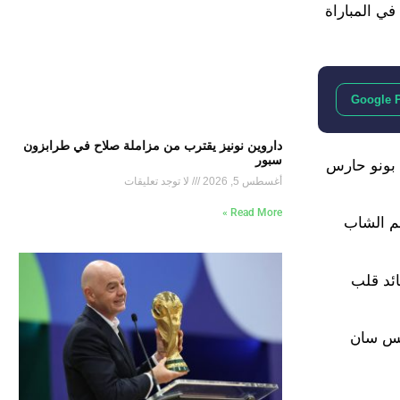
ن جيرمان في المباراة
Google 
داروين نونيز يقترب من مزاملة صلاح في طرابزون
سبور
سين بونو حارس
أغسطس 5, 2026
لا توجد تعليقات
Read More »
جم الشاب
ائد قلب
ريس سان