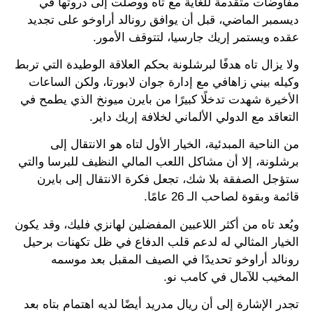
مفاوضات متقدمة للغاية مع تاه ووصلت إلى ذروتها في
ديسمبر الماضي، قبل أن يوافق رونالد أراوخو على تجديد
عقده ويستمر إريك جارسيا، لتتوقف الأمور.
ولا يزال تاه هدفًا لبرشلونة بحكم العلاقة الوطيدة التي تربط
وكيله بيني زاهافي مع إدارة جوان لابورتا، ولكن الساعات
الأخيرة شهدت تدخلًا كبيرًا من بايرن ميونخ الذي يطمح في
التعاقد مع الدولي الألماني لخلافة إريك داير.
من الناحية المبدئية، الخيار الأول لتاه هو الانتقال إلى
برشلونة، إلا أن مشاكل اللعب المالي النظيف للبرسا والتي
ستؤجل الصفقة بلا شك، تجعل فكرة الانتقال إلى بايرن
قائمة وبقوة لصاحب الـ 26 عامًا.
ويُعد تاه من أكثر اللاعبين المفضلين لهانزي فليك، وقد يكون
الخيار المثالي له لدعم قلب الدفاع في ظل تكهنات برحيل
رونالد أراوخو تحديدًا في الصيف المقبل بعد موسمه
المخيب للآمال في كامب نو.
تجدر الإشارة إلى أن ريال مدريد أيضًا لديه اهتمام بتاه بعد