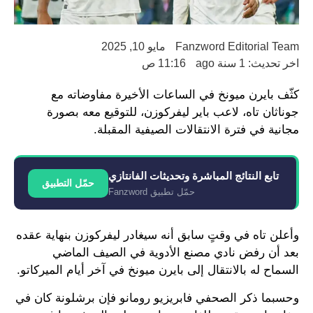
Fanzword Editorial Team
مايو 10, 2025
اخر تحديث: 1 سنة ago
11:16 ص
كثّف بايرن ميونخ في الساعات الأخيرة مفاوضاته مع
جوناثان تاه، لاعب باير ليفركوزن، للتوقيع معه بصورة
مجانية في فترة الانتقالات الصيفية المقبلة.
تابع النتائج المباشرة وتحديثات الفانتازي
حمّل التطبيق
حمّل تطبيق Fanzword
وأعلن تاه في وقتٍ سابق أنه سيغادر ليفركوزن بنهاية عقده
بعد أن رفض نادي مصنع الأدوية في الصيف الماضي
السماح له بالانتقال إلى بايرن ميونخ في آخر أيام الميركاتو.
وحسبما ذكر الصحفي فابريزيو رومانو فإن برشلونة كان في