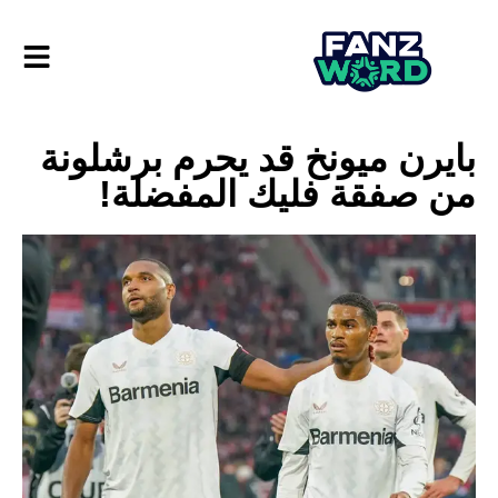
بايرن ميونخ قد يحرم برشلونة
من صفقة فليك المفضلة!