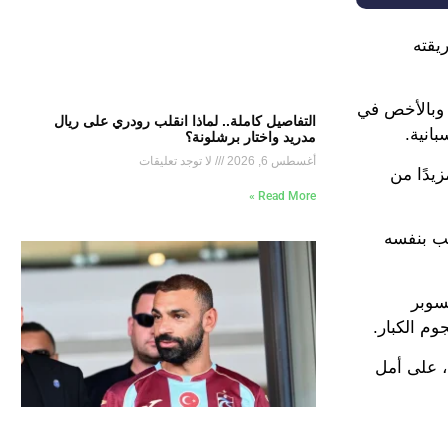
يقته
ب وبالأخص في
التفاصيل كاملة.. لماذا انقلب رودري على ريال
مدريد واختار برشلونة؟
أغسطس 6, 2026
لا توجد تعليقات
يدًا من
Read More »
هب بنفسه
سوبر
وم الكبار.
ه، على أمل