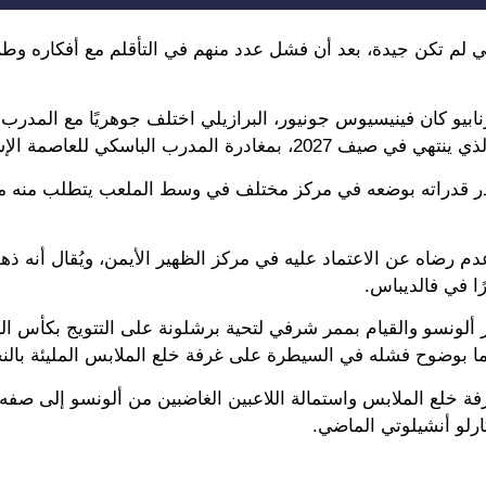
ي لم تكن جيدة، بعد أن فشل عدد منهم في التأقلم مع أفكاره وطر
رنابيو كان فينيسيوس جونيور، البرازيلي اختلف جوهريًا مع المدر
درب الباسكي للعاصمة الإسبانية.
 أهدر قدراته بوضعه في مركز مختلف في وسط الملعب يتطلب منه مز
دم رضاه عن الاعتماد عليه في مركز الظهير الأيمن، ويُقال أنه ذ
رًا في فالديباس.
 ألونسو والقيام بممر شرفي لتحية برشلونة على التتويج بكأس ال
نما بوضوح فشله في السيطرة على غرفة خلع الملابس المليئة بالنج
 غرفة خلع الملابس واستمالة اللاعبين الغاضبين من ألونسو إلى صف
رلو أنشيلوتي الماضي.