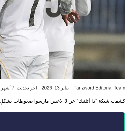
Fanzword Editorial Team
يناير 13, 2026
اخر تحديث: 7 أشهر ago
كشفت شبكة “ذا أثلتيك” عن 3 لاعبين مارسوا ضغوطات بشكلٍ أو بآخر على إدارة ريال مدريد لتُقيل تشابي ألونسو من تدريب الفريق.