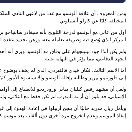
ومن المعروف أن علاقة ألونسو مع عدد من لاعبي النادي الملك
المختلفة كليًا عن كارلو أنشيلوتي.
أول من عانى مع ألونسو لدرجة التلويح بأنه سيغادر سانتياجو ب
المركز الذي وُضع فيه وطريقة تعامله معه، ورهن تجديد عقده الذي ينتهي في صيف 2027، بمغادرة الم
ولم يكن أبدًا جود بيلينجهام على وفاق مع ألونسو، ويرى أنه
الجهد الدفاعي، مما يؤثر في النهاية عليه.
أما الاسم الثالث، فكان فيدي فالفيردي، الذي لم يخف بوضوح ع
إلى فلورنتينو بيريز وطالبه بإقالة ألونسو وإلا ستسوء الأمور كثي
ولعل أن مشهد رفض كيليان مبابي ورودريجو للانصياع إلى أوامر
الإسباني، قد بلور أن أزمة المدرب لم تكن فقط مع الثلاثي، وإ
ويأمل ريال مدريد حاليًا أن ينجح أربيلوا في إعادة الهدوء إلى
إنقاذ الموسم وعدم الخروج مرة أخرى دون ألقاب بعد موسم كا