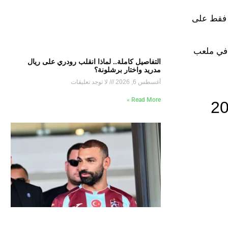
قي جولة فقط على
ت مرتفعة للغاية عقب التتويج بكأس الملك السعودي يوم الجمعة الماضية على حساب الخلود إثر الفوز 2-1 في ملعب
التفاصيل كاملة.. لماذا انقلب رودري على ريال
مدريد واختار برشلونة؟
أغسطس 6, 2026
لا توجد تعليقات
Read More »