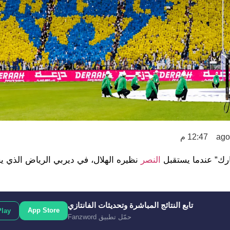
12:47 م
ارك” عندما يستقبل
النصر
نظيره الهلال، في ديربي الرياض الذي يج
تابع النتائج المباشرة وتحديثات الفانتازي
App Store
Play
حمّل تطبيق Fanzword