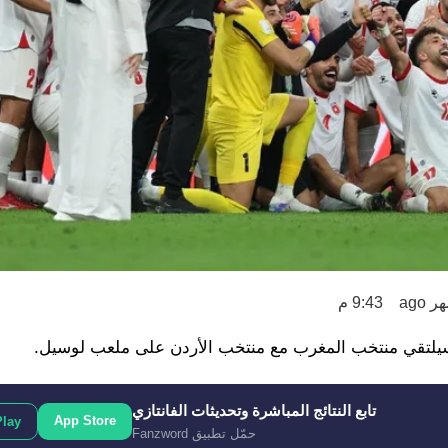
9:43 م
تابع النتائج المباشرة وتحديثات الفانتازي
App Store
Play
حمّل تطبيق Fanzword