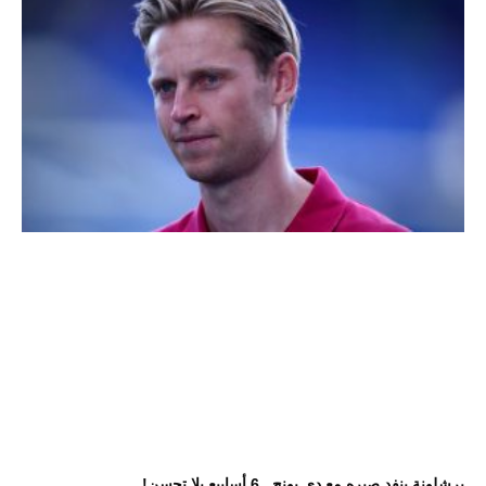
برشلونة ينفد صبره مع دي يونج.. 6 أسابيع بلا تحسن!