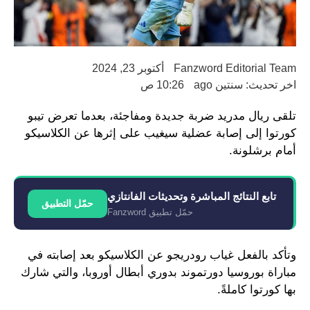
Fanzword Editorial Team
أكتوبر 23, 2024
اخر تحديث: سنتين ago
10:26 ص
تلقى ريال مدريد ضربة جديدة ومفاجئة، بعدما تعرض تيبو
كورتوا إلى إصابة عضلية سيغيب على إثرها عن الكلاسيكو
أمام برشلونة.
تابع النتائج المباشرة وتحديثات الفانتازي
حمّل التطبيق
حمّل تطبيق Fanzword
وتأكد بالفعل غياب رودريجو عن الكلاسيكو بعد إصابته في
مباراة بوروسيا دورتموند بدوري أبطال أوروبا، والتي شارك
بها كورتوا كاملةً.