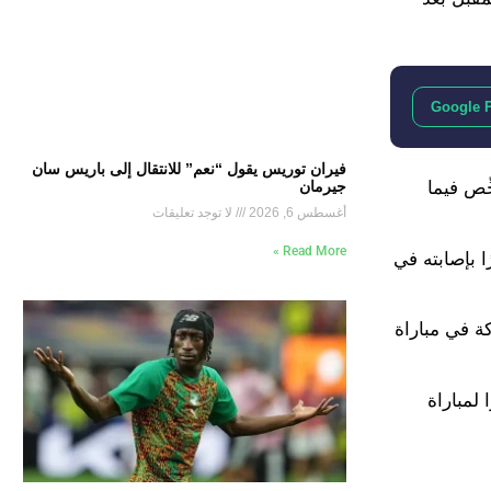
Google 
فيران توريس يقول “نعم” للانتقال إلى باريس سان
جيرمان
ِص فيما
أغسطس 6, 2026
لا توجد تعليقات
Read More »
 أذربيجان ونجح في إحراز هدف وصنع آخر، قبل أن يغادر المواجهة في الدقيقة 83 متأثرًا بإصابته في
المنوال، فسيتمكن صاحب الـ 25 عامًا من المشاركة في مباراة
 لمباراة