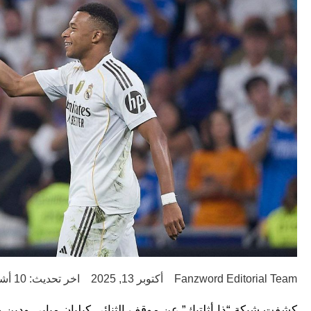
Fanzword Editorial Team
أكتوبر 13, 2025
اخر تحديث: 10 أشهر ago
كشفت شبكة “ذا أثلتيك” عن موقف الثنائي كيليان مبابي ودين ه