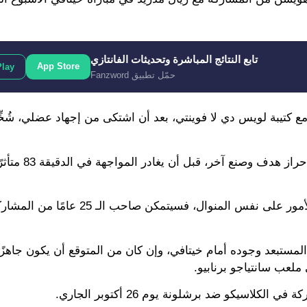
تابع النتائج المباشرة وتحديثات الفانتازي
App Store
Play
حمّل تطبيق Fanzword
 كتيبة لويس دي لا فوينتي، بعد أن اشتكى من إجهاد عضلي، شُخّ
وشارك مبابي مع منتخب فرنسا في مباراة
ووفقًا للتقرير الأخير فإن آلام مبابي تتقلص يوميًا، وإن سارت الأمور على نفس 
المستبعد وجوده أمام خيتافي، وإن كان من المتوقع أن يكون جاهزًا
ملعب سانتياجو برنابيو.
اسيكو ضد برشلونة يوم 26 أكتوبر الجاري.