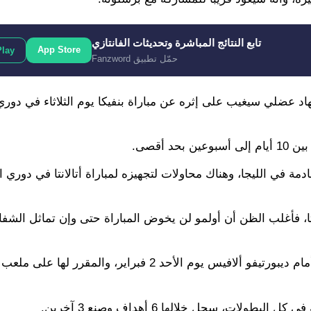
تابع النتائج المباشرة وتحديثات الفانتازي
App Store
Play
حمّل تطبيق Fanzword
اد عضلي سيغيب على إثره عن مباراة بنفيكا يوم الثلاثاء في دوري
 أقصى.
راة فالنسيا القادمة في الليجا، وهناك محاولات لتجهيزه لمباراة أتالانتا في دور
تا، فأغلب الظن أن أولمو لن يخوض المباراة حتى وإن تماثل الشفاء
وعلى هذا الأساس، فمن المؤكد أن موعد عودة أولمو سيكون أمام ديبورتيفو ألافيس يوم الأحد 2 فبراير، والمق