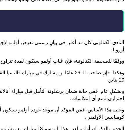
النادي الكتالوني كان قد أعلن في بيانٍ رسمي تعرض أولمو لإجه
أوروبا.
ووفقًا للصحيفة الكتالونية، فإن غياب أولمو سيكون لمدة تتراوح بين 10 أيام إلى أسبوعين بحد
وهكذا، فإن صاحب الـ 26 عامًا لن يشارك في مبا
29 يناير.
وبشكلٍ عام، ففي حالة ضمان برشلونة التأهل قبل مباراة أتالان
احترازي لمنع أي انتكاسات.
كومبانيس الأولمبي.
الجدير بالذكر ان أولمو لعب هذا الموسم 18 مباراة مع برشلونة في كل البطولات، سجل خلالها 6 أهداف وصنع 3 آخرين.