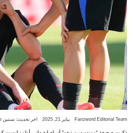
Fanzword Editorial Team
يناير 21, 2025
اخر تحديث: سنتين ago
ذكرت صحيفة “موندو ديبورتيفو” أن إصابة داني أولمو ليست كبير