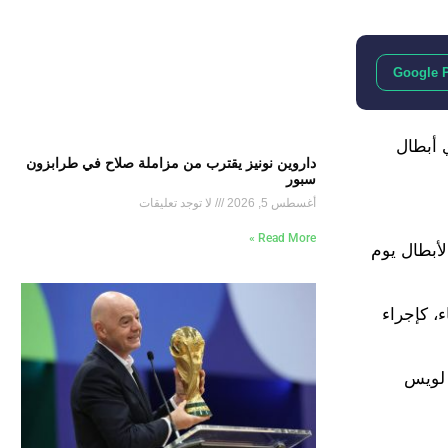
Google 
 أبطال
داروين نونيز يقترب من مزاملة صلاح في طرابزون
سبور
أغسطس 5, 2026
لا توجد تعليقات
Read More »
ي الأبطال يوم
، كإجراء
رر لها على ملعب لويس