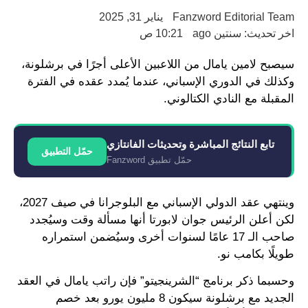
Fanzword Editorial Team
يناير 31, 2025
اخر تحديث: سنتين ago
10:21 ص
سيصبح لامين يامال من اللاعبين الأعلى أجرًا في برشلونة،
وكذلك في الدوري الإسباني، عندما يُمدد عقده في الفترة
المقبلة مع النادي الكتالوني.
تابع النتائج المباشرة وتحديثات الفانتازي
حمّل التطبيق
حمّل تطبيق Fanzword
وينتهي عقد الدولي الإسباني مع البلوجرانا في صيف 2027،
لكن أعلن الرئيس جوان لابورتا أنها مسألة وقت وسيُجدد
صاحب الـ 17 عامًا لسنوات أخرى وسيُضمن استمراره
طويلًا بكامب نو.
وحسبما ذكر برنامج “الشرينجيتو” فإن راتب يامال في العقد
الجديد مع برشلونة سيكون 8 مليون يورو بعد خصم