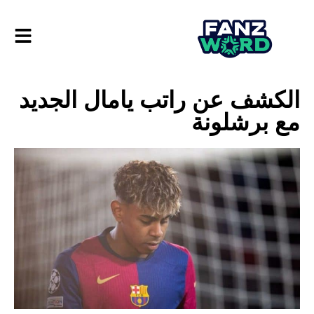
الكشف عن راتب يامال الجديد
مع برشلونة