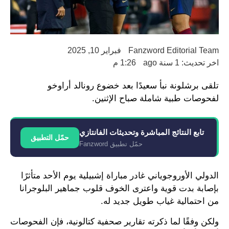
Fanzword Editorial Team
فبراير 10, 2025
اخر تحديث: 1 سنة ago
1:26 م
تلقى برشلونة نبأ سعيدًا بعد خضوع رونالد أراوخو
لفحوصات طبية شاملة صباح الإثنين.
تابع النتائج المباشرة وتحديثات الفانتازي
حمّل التطبيق
حمّل تطبيق Fanzword
الدولي الأوروجوياني غادر مباراة إشبيلية يوم الأحد متأثرًا
بإصابة بدت قوية واعترى الخوف قلوب جماهير البلوجرانا
من احتمالية غياب طويل جديد له.
ولكن وفقًا لما ذكرته تقارير صحفية كتالونية، فإن الفحوصات