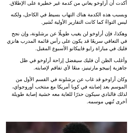
أكدت أن أراوخو يعاني من كدمة غير خطيرة على الإطلاق.
وبسبب هذه الكدمة هناك التهاب بسيط في الكاحل، ولكنه
ليس التواءً كما كانت التقارير الأولية تُشير.
وهكذا، فإن أراوخو لن يغيب طويلًا عن برشلونة، وإن نجح
في التعافي سريعًا قد يكون على رأس قائمة المدرب هانزي
فليك في مباراة رايو فاييكانو الأسبوع المقبل.
وأغلب الظن أن فليك سيفضل إراحة أراوخو في ظل
جاهزية إنييجو مارتينيز، منعًا لأي تفاقم لإصابته.
وكان أراوخو قد غاب عن برشلونة في القسم الأول من
الموسم بعد إصابته في كوبا أمريكا مع منتخب أوروجواي،
لذلك فالنادي سيكون حذرًا للغاية معه خشية إصابة طويلة
أخرى تُنهي موسمه.