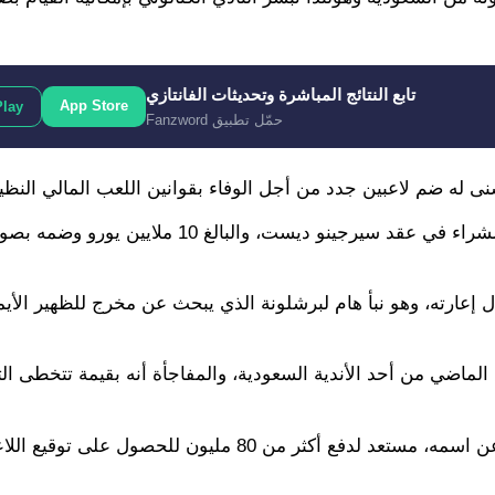
تابع النتائج المباشرة وتحديثات الفانتازي
App Store
Play
حمّل تطبيق Fanzword
سنى له ضم لاعبين جدد من أجل الوفاء بقوانين اللعب المالي النظ
وحسب الصحيفة، فإن نادي أيندهوفن بات مستعدًا لتفعيل بند الشراء في عقد سيرجينو ديست،
ال إعارته، وهو نبأ هام لبرشلونة الذي يبحث عن مخرج للظهير الأي
 الماضي من أحد الأندية السعودية، والمفاجأة أنه بقيمة تتخطى ا
وتُشير “سبورت” إلى أن النادي السعودي الذي لم يتم الكشف عن اسمه، مستعد لدفع أكثر من 80 مليون للحصول على ت