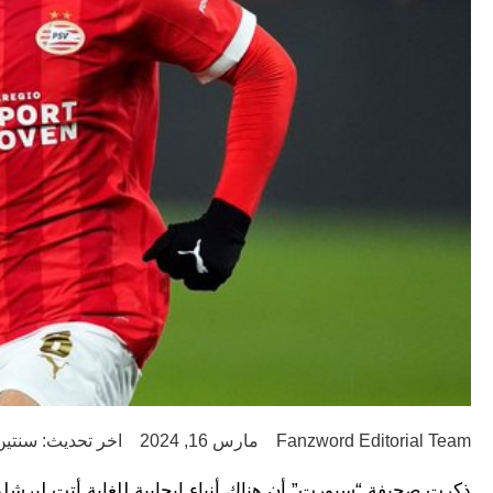
Fanzword Editorial Team
مارس 16, 2024
اخر تحديث: سنتين go
ذكرت صحيفة “سبورت” أن هناك أنباء إيجابية للغاية أتت لبرشلون