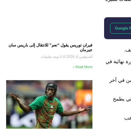
Google 
فيران توريس يقول “نعم” للانتقال إلى باريس سان
يف.
جيرمان
أغسطس 6, 2026
لا توجد تعليقات
 والبالغ 10 ملايين يورو وضمه بصورة نهائية في
Read More »
من في آخر
لتي يطمح
وقيع اللاعب