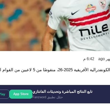
6:42 م
سيدخل الزمالك مباراة ديكاداها في ذهاب دور الـ 32 من كأس الكونفدرالية الأفريقية 2025-26، 
تابع النتائج المباشرة وتحديثات الفانتازي
App Store
Play
حمّل تطبيق Fanzword