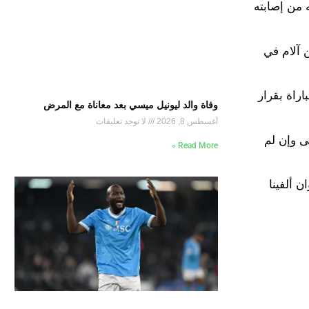
 من إصابته
 آلام في
اراة بقرار
وفاة والد ليونيل ميسي بعد معاناة مع المرض
أغسطس 8, 2026
لا توجد تعليقات
ى وإن لم
Read More »
 ألفينا