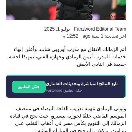
Fanzword Editorial Team
يوليو 1, 2025
اخر تحديث: 1 سنة ago
12:52 م
أتم الزمالك الاتفاق مع مدرب أوروبي شاب، وأعلن إنهاء
خدمات المدرب أيمن الرمادي وجهازه الفني، تمهيدًا لحقبة
جديدة في النادي الأبيض.
تابع النتائج المباشرة وتحديثات الفانتازي
حمّل التطبيق
حمّل تطبيق Fanzword
وتولى الرمادي مَهمة تدريب القلعة البيضاء في منتصف
الموسم الماضي خلفًا لجوزيه بيسيرو، حيث نجح في قيادة
الزمالك إلى التتويج بكأس مصر في أعقاب التغلب على
بيراميدز بركلات الترجيح في المباراة النهائية.