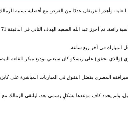
لغاية، وأهدر الفريقان عددًا من الفرص مع أفضلية نسبية للزمالك 
وتقدم 
ي (والذي تحقق) على زيسكو كان سيعني توديع مبكر للقلعة البيضا
هل الزمالك متصدرًا لمجموعة برصيد 11 نقطة، وسيرافقه المصري بفضل التفوق في المباريات المباشرة على 
مقبل، ولم يحدد كاف موعدها بشكلٍ رسمي بعد، ليلتقى الزمالك مع 