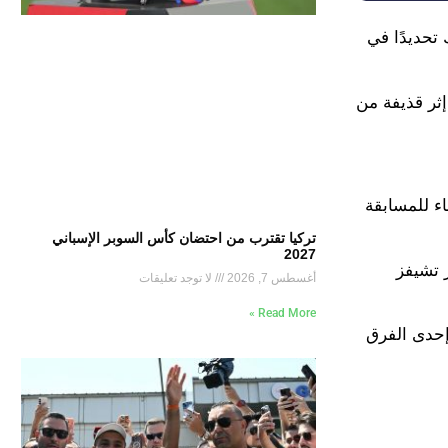
تحديدًا في
خوان بيزيرا بالهدف الأول للزمالك في الدقيقة 53 من رأسية رائعة، ثم أحرز عبد الله السعيد الهدف الثاني في الدقيقة 71 إثر قذيفة من
ء للمسابقة
تركيا تقترب من احتضان كأس السوبر الإسباني
2027
كايزر تشيفز
أغسطس 7, 2026
لا توجد تعليقات
Read More »
إحدى الفرق