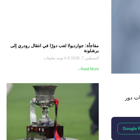
مفاجأة: جوارديولا لعب دورًا في انتقال رودري إلى
برشلونة
أغسطس 7, 2026
لا توجد تعليقات
Read More »
 كايزر تشيفز 2-1 في ختام منافسات دور
Google 