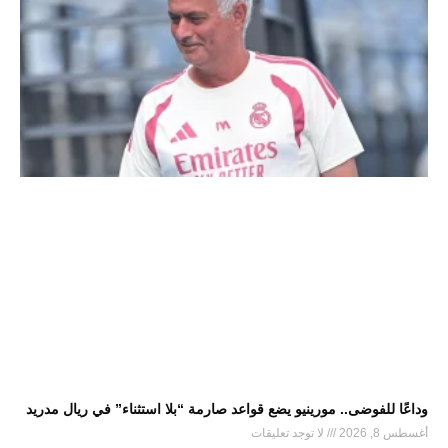
وداعًا للفوضى.. مورينيو يضع قواعد صارمة “بلا استثناء” في ريال مدريد
أغسطس 8, 2026
لا توجد تعليقات