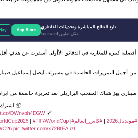
تابع النتائج المباشرة وتحديثات الفانتازي
App Store
Play
حمّل تطبيق Fanzword
فضلية كبيرة للمغاربة في الدقائق الأأولى أسفرت عن هدفٍ أقل
 من أجمل التمريرات الحاسمة في مسيرته، ليصل إسماعيل صيبار
يباري يهز شباك المنتخب البرازيلي بعد تمريرة حاسمة من ابراهي
📦 اشترك ا
//t.co/DWnvoh4EGW
🔗
#مونديال2026
|
#كأس_العالم
#FIFAWorldCup2026
|
#FIFAWorldCup
|
WC26
pic.twitter.com/x72BtEAuzL