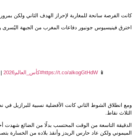
كانت الفرصة سانحة للمغاربة لإحراز الهدف الثاني ولكن بمرور
اخترق فينيسيوس جونيور دفاعات المغرب من الجبهة اليُسرى وأطلق
📱
https://t.co/alkogGtHdW
#كأس_العالم2026
|
ومع انطلاق الشوط الثاني كانت الأفضلية نسبية للبرازيل في نصف
الثلاث نقاط.
الدقيقة التاسعة من الوقت المحتسب بدلًا من الضائع شهدت أخ
الميموني ولكن عاد حارس الريدز وأنقذ بلاده من الخسارة بتصدٍ