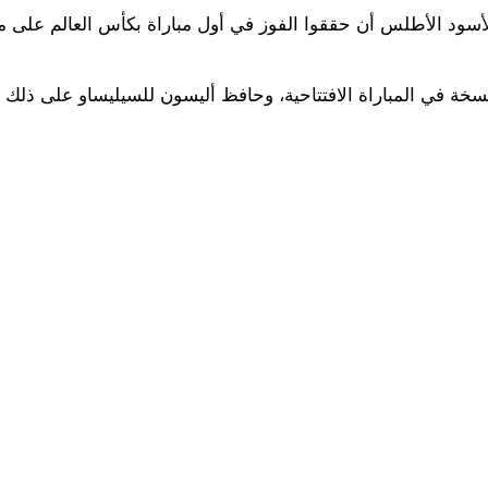
 لأسود الأطلس أن حققوا الفوز في أول مباراة بكأس العالم على م
ى النقيض، لم تتلقى البرازيل أية هزيمة على مدار آخر 20 نسخة في المباراة الافتتاحية، وحافظ أليسون للسيليسا