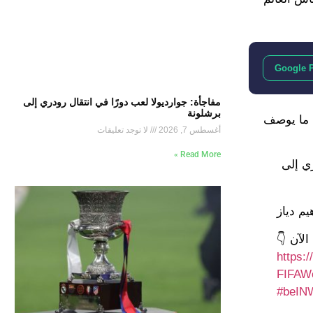
Google 
مفاجأة: جوارديولا لعب دورًا في انتقال رودري إلى
برشلونة
 ما يوصف
أغسطس 7, 2026
لا توجد تعليقات
Read More »
ي إلى
م دياز
لآن 👇
https:
#beIN