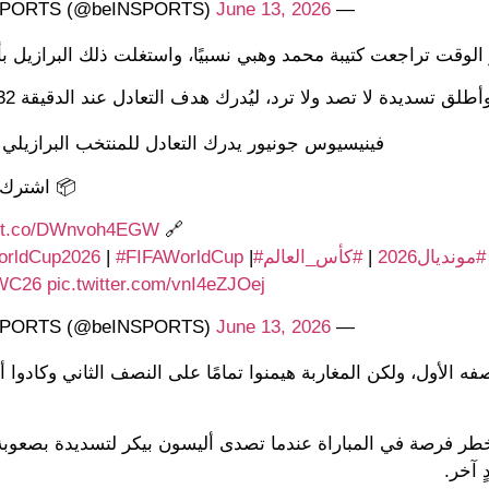
June 13, 2026
— beIN SPORTS (@beINSPORTS)
 الوقت تراجعت كتيبة محمد وهبي نسبيًا، واستغلت ذلك البرازيل
 تسديدة لا تصد ولا ترد، ليُدرك هدف التعادل عند الدقيقة 32.
فينيسيوس جونيور يدرك التعادل للمنتخب البرازيلي 🇧🇷⚽️
📦 اشترك ا
//t.co/DWnvoh4EGW
🔗
#مونديال2026
|
#كأس_العالم
#FIFAWorldCup2026
|
#FIFAWorldCup
|
WC26
pic.twitter.com/vnI4eZJOej
June 13, 2026
— beIN SPORTS (@beINSPORTS)
ه الأول، ولكن المغاربة هيمنوا تمامًا على النصف الثاني وكادوا 
طر فرصة في المباراة عندما تصدى أليسون بيكر لتسديدة بصعوبة و
 آخر.