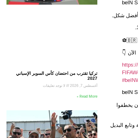
 بأفضل شكل.
لآن 👇
https:
تركيا تقترب من احتضان كأس السوبر الإسباني
2027
#beIN
أغسطس 7, 2026
لا توجد تعليقات
Read More »
أن يخطفوا
تابع البديل