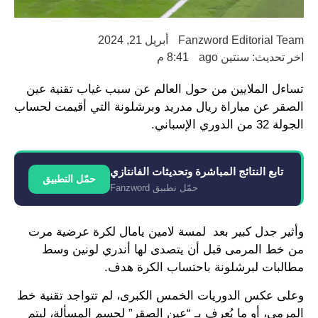
Fanzword Editorial Team
أبريل 21, 2024
اخر تحديث: سنتين ago
8:41 م
تساءل الملايين من حول العالم عن سبب غياب تقنية عين
الصقر عن مباراة ريال مدريد وبرشلونة التي أقيمت لحساب
الجولة 32 من الدوري الإسباني.
تابع النتائج المباشرة وتحديثات الفانتازي
حمّل التطبيق
حمّل تطبيق Fanzword
وأثير جدل كبير بعد لمسة لامين يامال لكرة عرضية مرت
من خط المرمى قبل أن يتصدى لها أندري لونين وسط
مطالبات لبرشلونة باحتساب الكرة هدف.
وعلى عكس الدوريات الخمس الكبرى، لم تتواجد تقنية خط
المرمى، أو ما يُعرف بـ “عين الصقر” لحسم المسألة، ليتم