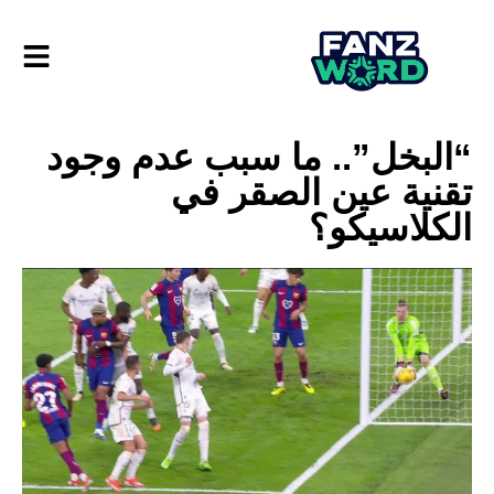
“البخل”.. ما سبب عدم وجود
تقنية عين الصقر في
الكلاسيكو؟