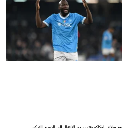
بعد صلاح.. لوكاكو يقترب من الانتقال إلى الدوري التركي