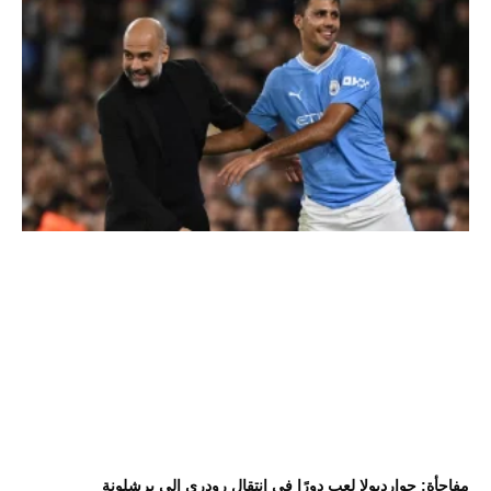
مفاجأة: جوارديولا لعب دورًا في انتقال رودري إلى برشلونة