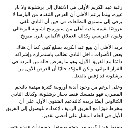
رغبة عبد الكريم الأولى هي الانتقال إلى برشلونة ولا نادٍ
غيره، بينما يزعم الأهلي أن العرض المُقدم من البارسا لا
يرقى إلى مستوى التطلعات في حين أن النادي تلقى
عروضًا بقيمة مادية أعلى من سبورتينج لشبونة البرتغالي
وليون الفرنسي وكذلك العملاق الألماني بايرن ميونخ.
يريد الأهلي أن يبيع عبد الكريم بمبلغ كبير، كما أن هناك
بعض الأصوات داخل النادي تطالب باستمراره وإشراكه
دائمًا مع الفريق الأول، وهو ما يفرض حالة من التردد في
القرار النهائي، ولكن المؤكد حاليًا أن العرض الأول من
برشلونة قد رُفض بالفعل.
وعلى الرغم من وجود أندية أوروبية كثيرة مهتمة بالنجم
المصري، فهو متمسك فقط بخيار برشلونة، وكذلك النادي
الكتالوني أيضًا يريده كالتدعيم الشتوي الأول، على أن
ينخرط فورًا مع الفريق الرديف لإعداده للوصول إلى الفريق
الأول في العام المقبل على أقصى تقدير.
يضغط عبد الكريم من جهته ويستغل حقيقة أن عقده ينتهي