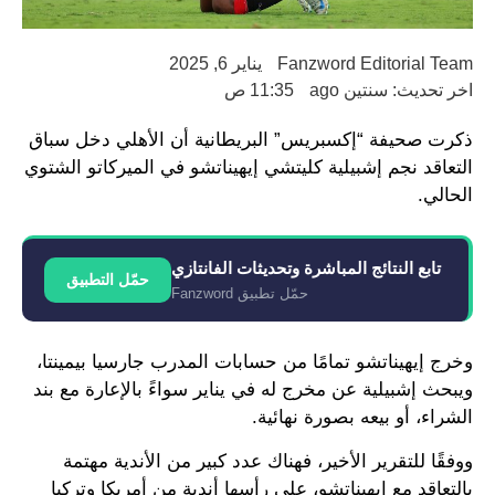
Fanzword Editorial Team
يناير 6, 2025
اخر تحديث: سنتين ago
11:35 ص
ذكرت صحيفة “إكسبريس” البريطانية أن الأهلي دخل سباق
التعاقد نجم إشبيلية كليتشي إيهيناتشو في الميركاتو الشتوي
الحالي.
تابع النتائج المباشرة وتحديثات الفانتازي
حمّل التطبيق
حمّل تطبيق Fanzword
وخرج إيهيناتشو تمامًا من حسابات المدرب جارسيا بيمينتا،
ويبحث إشبيلية عن مخرج له في يناير سواءً بالإعارة مع بند
الشراء، أو بيعه بصورة نهائية.
ووفقًا للتقرير الأخير، فهناك عدد كبير من الأندية مهتمة
بالتعاقد مع إيهيناتشو، على رأسها أندية من أمريكا وتركيا