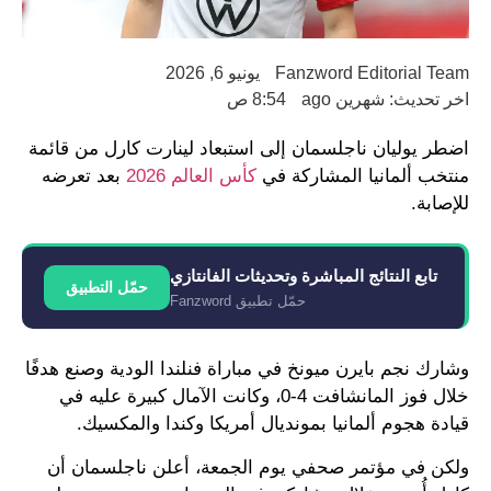
Fanzword Editorial Team
يونيو 6, 2026
اخر تحديث: شهرين ago
8:54 ص
اضطر يوليان ناجلسمان إلى استبعاد لينارت كارل من قائمة
منتخب ألمانيا المشاركة في
كأس العالم 2026
بعد تعرضه
للإصابة.
تابع النتائج المباشرة وتحديثات الفانتازي
حمّل التطبيق
حمّل تطبيق Fanzword
وشارك نجم بايرن ميونخ في مباراة فنلندا الودية وصنع هدفًا
خلال فوز المانشافت 4-0، وكانت الآمال كبيرة عليه في
قيادة هجوم ألمانيا بمونديال أمريكا وكندا والمكسيك.
ولكن في مؤتمر صحفي يوم الجمعة، أعلن ناجلسمان أن