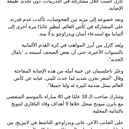
كارل أُصيب خلال مشاركته في التدريبات، دون تحديد طبيعة
الإصابة.
وبعد خضوعه إلى مزيد من الفحوصات، تأكدت عدم قدرته
على المشاركة في كأس العالم، ليطير عائدًا مرة أخرى إلى
ألمانيا مع استدعاء أسان ويدراوجو بدلًا منه.
ويُعد كارل من أبرز المواهب في كرة القدم الألمانية
بالسنوات الأخيرة، حتى أن بعض الصحف أسمته بـ “يامال
الجديد”.
وعبّر ناجلسمان عن خيبة أمله من هذه الإصابة المفاجئة
وقال “أشعر بحزن شديد لما حدث لليني. غيابه عن كأس
العالم يمثل صدمة كبيرة له ولنا جميعًا”.
وشارك صاحب الـ 18 عامًا في 40 مباراة بالموسم المنقضي
مع بايرن ميونخ سجل خلاها 9 أهداف وقاد البافاري لتتويج
بالثنائية المحلية.
على الجانب الآخر، عانى ويدراوجو، الناشط في لايبزيج، من